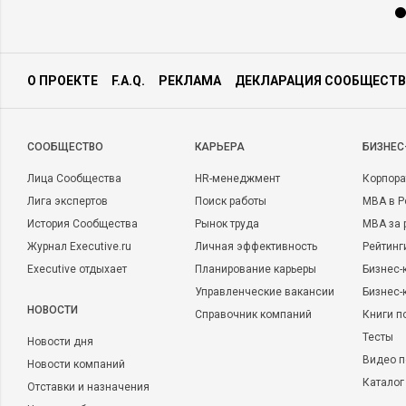
О ПРОЕКТЕ
F.A.Q.
РЕКЛАМА
ДЕКЛАРАЦИЯ СООБЩЕСТВ
CООБЩЕСТВО
КАРЬЕРА
БИЗНЕС
Лица Сообщества
HR-менеджмент
Корпора
Лига экспертов
Поиск работы
MBA в Р
История Сообщества
Рынок труда
MBA за 
Журнал Executive.ru
Личная эффективность
Рейтинг
Executive отдыхает
Планирование карьеры
Бизнес-
Управленческие вакансии
Бизнес-
НОВОСТИ
Справочник компаний
Книги п
Тесты
Новости дня
Видео п
Новости компаний
Каталог
Отставки и назначения