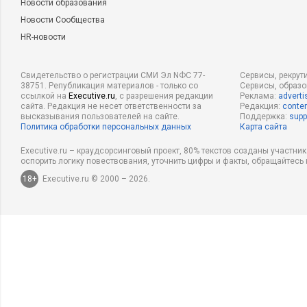
Новости образования
Новости Сообщества
HR-новости
Свидетельство о регистрации СМИ Эл NФС 77-
Сервисы, рекрут
38751. Републикация материалов - только со
Сервисы, образ
ссылкой на
Executive.ru
, с разрешения редакции
Реклама:
adverti
сайта. Редакция не несет ответственности за
Редакция:
conten
высказывания пользователей на сайте.
Поддержка:
supp
Политика обработки персональных данных
Карта сайта
Executive.ru – краудсорсинговый проект, 80% текстов созданы участни
оспорить логику повествования, уточнить цифры и факты, обращайтесь 
18+
Executive.ru © 2000 – 2026.