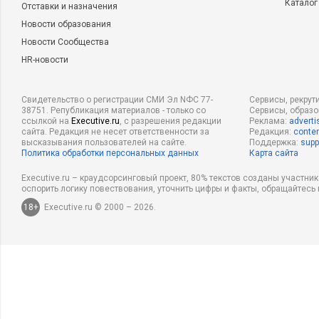
Каталог
Отставки и назначения
Новости образования
Новости Сообщества
HR-новости
Свидетельство о регистрации СМИ Эл NФС 77-
Сервисы, рекрут
38751. Републикация материалов - только со
Сервисы, образ
ссылкой на
Executive.ru
, с разрешения редакции
Реклама:
adverti
сайта. Редакция не несет ответственности за
Редакция:
conten
высказывания пользователей на сайте.
Поддержка:
supp
Политика обработки персональных данных
Карта сайта
Executive.ru – краудсорсинговый проект, 80% текстов созданы участни
оспорить логику повествования, уточнить цифры и факты, обращайтесь 
18+
Executive.ru © 2000 – 2026.