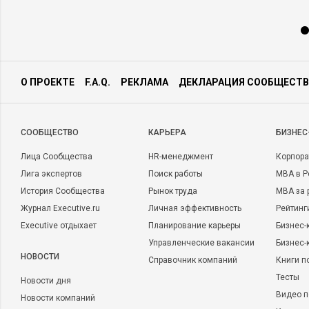
О ПРОЕКТЕ
F.A.Q.
РЕКЛАМА
ДЕКЛАРАЦИЯ СООБЩЕСТВ
CООБЩЕСТВО
КАРЬЕРА
БИЗНЕС
Лица Сообщества
HR-менеджмент
Корпора
Лига экспертов
Поиск работы
MBA в Р
История Сообщества
Рынок труда
MBA за 
Журнал Executive.ru
Личная эффективность
Рейтинг
Executive отдыхает
Планирование карьеры
Бизнес-
Управленческие вакансии
Бизнес-
НОВОСТИ
Справочник компаний
Книги п
Тесты
Новости дня
Видео п
Новости компаний