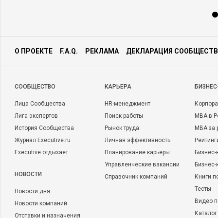
О ПРОЕКТЕ
F.A.Q.
РЕКЛАМА
ДЕКЛАРАЦИЯ СООБЩЕСТВ
CООБЩЕСТВО
КАРЬЕРА
БИЗНЕС
Лица Сообщества
HR-менеджмент
Корпора
Лига экспертов
Поиск работы
MBA в Р
История Сообщества
Рынок труда
MBA за 
Журнал Executive.ru
Личная эффективность
Рейтинг
Executive отдыхает
Планирование карьеры
Бизнес-
Управленческие вакансии
Бизнес-
НОВОСТИ
Справочник компаний
Книги п
Тесты
Новости дня
Видео п
Новости компаний
Каталог
Отставки и назначения