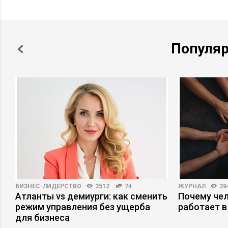
Популя
БИЗНЕС-ЛИДЕРСТВО
3512
74
ЖУРНАЛ
39
а
Атланты vs демиурги: как сменить
Почему че
режим управления без ущерба
работает в
для бизнеса