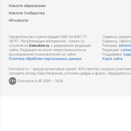
Новости образования
Новости Сообщества
HR-новости
Свидетельство о регистрации СМИ Эл NФС 77-
Сервисы, рекрут
38751. Републикация материалов - только со
Сервисы, образ
ссылкой на
Executive.ru
, с разрешения редакции
Реклама:
adverti
сайта. Редакция не несет ответственности за
Редакция:
conten
высказывания пользователей на сайте.
Поддержка:
supp
Политика обработки персональных данных
Карта сайта
Executive.ru – краудсорсинговый проект, 80% текстов созданы участни
оспорить логику повествования, уточнить цифры и факты, обращайтесь 
18+
Executive.ru © 2000 – 2026.