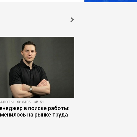
РАБОТЫ
6405
51
КОРПОРАТИВНАЯ ПРАКТИКА
енеджер в поиске работы:
Уроки китайского м
зменилось на рынке труда