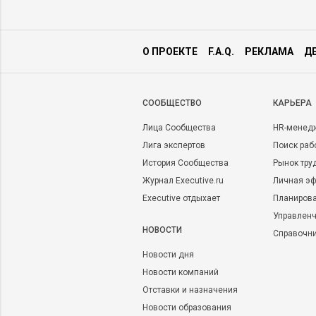
О ПРОЕКТЕ
F.A.Q.
РЕКЛАМА
Д
CООБЩЕСТВО
КАРЬЕРА
Лица Сообщества
HR-менед
Лига экспертов
Поиск раб
История Сообщества
Рынок тру
Журнал Executive.ru
Личная эф
Executive отдыхает
Планирова
Управленч
НОВОСТИ
Справочн
Новости дня
Новости компаний
Отставки и назначения
Новости образования