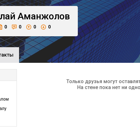
лай
Аманжолов
0
0
0
0
такты
Только друзья могут оставля
На стене пока нет ни одн
алом
алу