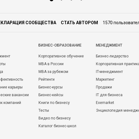
ЕКЛАРАЦИЯ СООБЩЕСТВА
СТАТЬ АВТОРОМ
1570 пользовате
БИЗНЕС-ОБРАЗОВАНИЕ
МЕНЕДЖМЕНТ
жмент
Корпоративное обучение
Бизнес-лидерство
оты
MBA в России
Корпоративная практик
да
MBA за рубежом
IT-менеджмент
фективность
Рейтинги
Маркетинг
ние карьеры
Бизнес-курсы
Продажи
еские вакансии
Бизнес-кейсы
IT для бизнеса
ик компаний
Книги по бизнесу
Exemarket
Тесты
Энциклопедия менедж
Видео по бизнесу
Каталог бизнес-школ