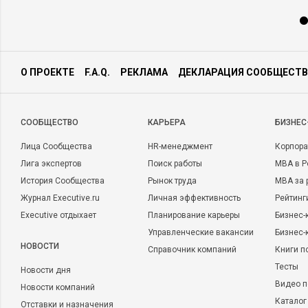
О ПРОЕКТЕ
F.A.Q.
РЕКЛАМА
ДЕКЛАРАЦИЯ СООБЩЕСТВ
CООБЩЕСТВО
КАРЬЕРА
БИЗНЕС
Лица Сообщества
HR-менеджмент
Корпора
Лига экспертов
Поиск работы
MBA в Р
История Сообщества
Рынок труда
MBA за 
Журнал Executive.ru
Личная эффективность
Рейтинг
Executive отдыхает
Планирование карьеры
Бизнес-
Управленческие вакансии
Бизнес-
НОВОСТИ
Справочник компаний
Книги п
Тесты
Новости дня
Видео п
Новости компаний
Каталог
Отставки и назначения