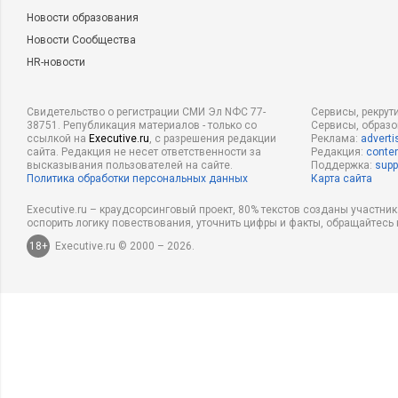
Новости образования
Новости Сообщества
HR-новости
Свидетельство о регистрации СМИ Эл NФС 77-
Сервисы, рекрут
38751. Републикация материалов - только со
Сервисы, образ
ссылкой на
Executive.ru
, с разрешения редакции
Реклама:
adverti
сайта. Редакция не несет ответственности за
Редакция:
conten
высказывания пользователей на сайте.
Поддержка:
supp
Политика обработки персональных данных
Карта сайта
Executive.ru – краудсорсинговый проект, 80% текстов созданы участни
оспорить логику повествования, уточнить цифры и факты, обращайтесь 
18+
Executive.ru © 2000 – 2026.