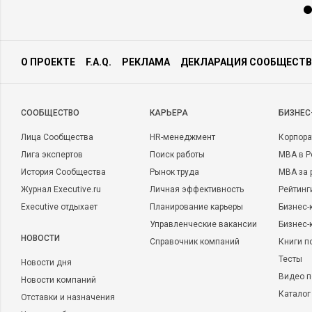
О ПРОЕКТЕ
F.A.Q.
РЕКЛАМА
ДЕКЛАРАЦИЯ СООБЩЕСТВ
CООБЩЕСТВО
КАРЬЕРА
БИЗНЕС
Лица Сообщества
HR-менеджмент
Корпора
Лига экспертов
Поиск работы
MBA в Р
История Сообщества
Рынок труда
MBA за 
Журнал Executive.ru
Личная эффективность
Рейтинг
Executive отдыхает
Планирование карьеры
Бизнес-
Управленческие вакансии
Бизнес-
НОВОСТИ
Справочник компаний
Книги п
Тесты
Новости дня
Видео п
Новости компаний
Каталог
Отставки и назначения