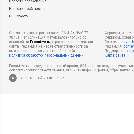
Новости образования
Новости Сообщества
HR-новости
Свидетельство о регистрации СМИ Эл NФС 77-
Сервисы, рекрут
38751. Републикация материалов - только со
Сервисы, образ
ссылкой на
Executive.ru
, с разрешения редакции
Реклама:
adverti
сайта. Редакция не несет ответственности за
Редакция:
conten
высказывания пользователей на сайте.
Поддержка:
supp
Политика обработки персональных данных
Карта сайта
Executive.ru – краудсорсинговый проект, 80% текстов созданы участни
оспорить логику повествования, уточнить цифры и факты, обращайтесь 
18+
Executive.ru © 2000 – 2026.