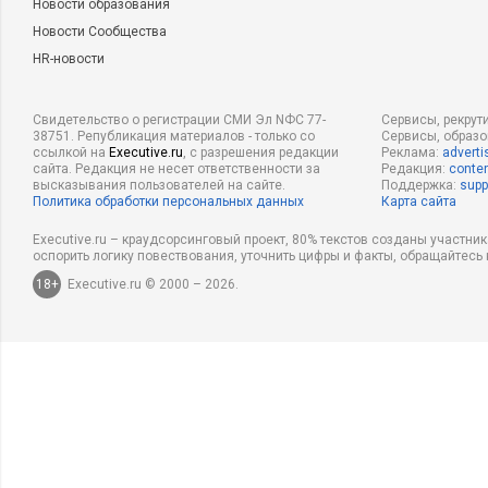
Новости образования
Новости Сообщества
HR-новости
Свидетельство о регистрации СМИ Эл NФС 77-
Сервисы, рекрут
38751. Републикация материалов - только со
Сервисы, образ
ссылкой на
Executive.ru
, с разрешения редакции
Реклама:
adverti
сайта. Редакция не несет ответственности за
Редакция:
conten
высказывания пользователей на сайте.
Поддержка:
supp
Политика обработки персональных данных
Карта сайта
Executive.ru – краудсорсинговый проект, 80% текстов созданы участни
оспорить логику повествования, уточнить цифры и факты, обращайтесь 
18+
Executive.ru © 2000 – 2026.