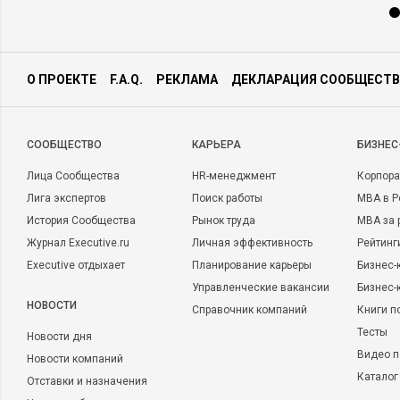
О ПРОЕКТЕ
F.A.Q.
РЕКЛАМА
ДЕКЛАРАЦИЯ СООБЩЕСТВ
CООБЩЕСТВО
КАРЬЕРА
БИЗНЕС
Лица Сообщества
HR-менеджмент
Корпора
Лига экспертов
Поиск работы
MBA в Р
История Сообщества
Рынок труда
MBA за 
Журнал Executive.ru
Личная эффективность
Рейтинг
Executive отдыхает
Планирование карьеры
Бизнес-
Управленческие вакансии
Бизнес-
НОВОСТИ
Справочник компаний
Книги п
Тесты
Новости дня
Видео п
Новости компаний
Каталог
Отставки и назначения