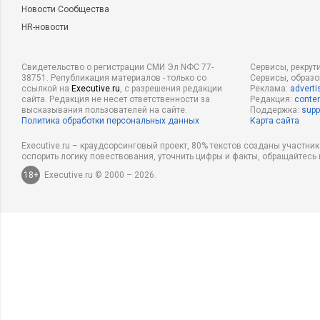
Новости Сообщества
HR-новости
Свидетельство о регистрации СМИ Эл NФС 77-
Сервисы, рекрут
38751. Републикация материалов - только со
Сервисы, образ
ссылкой на
Executive.ru
, с разрешения редакции
Реклама:
adverti
сайта. Редакция не несет ответственности за
Редакция:
conten
высказывания пользователей на сайте.
Поддержка:
supp
Политика обработки персональных данных
Карта сайта
Executive.ru – краудсорсинговый проект, 80% текстов созданы участни
оспорить логику повествования, уточнить цифры и факты, обращайтесь 
18+
Executive.ru © 2000 – 2026.