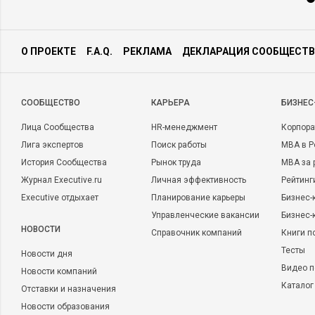
О ПРОЕКТЕ
F.A.Q.
РЕКЛАМА
ДЕКЛАРАЦИЯ СООБЩЕСТВ
CООБЩЕСТВО
КАРЬЕРА
БИЗНЕС
Лица Сообщества
HR-менеджмент
Корпора
Лига экспертов
Поиск работы
MBA в Р
История Сообщества
Рынок труда
MBA за 
Журнал Executive.ru
Личная эффективность
Рейтинг
Executive отдыхает
Планирование карьеры
Бизнес-
Управленческие вакансии
Бизнес-
НОВОСТИ
Справочник компаний
Книги п
Тесты
Новости дня
Видео п
Новости компаний
Каталог
Отставки и назначения
Новости образования