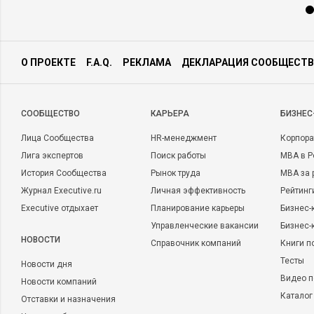
О ПРОЕКТЕ
F.A.Q.
РЕКЛАМА
ДЕКЛАРАЦИЯ СООБЩЕСТВ
CООБЩЕСТВО
КАРЬЕРА
БИЗНЕС
Лица Сообщества
HR-менеджмент
Корпора
Лига экспертов
Поиск работы
MBA в Р
История Сообщества
Рынок труда
MBA за 
Журнал Executive.ru
Личная эффективность
Рейтинг
Executive отдыхает
Планирование карьеры
Бизнес-
Управленческие вакансии
Бизнес-
НОВОСТИ
Справочник компаний
Книги п
Тесты
Новости дня
Видео п
Новости компаний
Каталог
Отставки и назначения