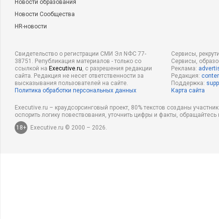
Новости образования
Новости Сообщества
HR-новости
Свидетельство о регистрации СМИ Эл NФС 77-
Сервисы, рекрут
38751. Републикация материалов - только со
Сервисы, образ
ссылкой на
Executive.ru
, с разрешения редакции
Реклама:
adverti
сайта. Редакция не несет ответственности за
Редакция:
conten
высказывания пользователей на сайте.
Поддержка:
supp
Политика обработки персональных данных
Карта сайта
Executive.ru – краудсорсинговый проект, 80% текстов созданы участни
оспорить логику повествования, уточнить цифры и факты, обращайтесь 
18+
Executive.ru © 2000 – 2026.