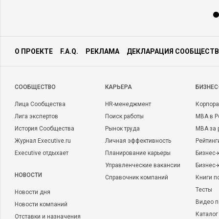
О ПРОЕКТЕ
F.A.Q.
РЕКЛАМА
ДЕКЛАРАЦИЯ СООБЩЕСТВ
CООБЩЕСТВО
КАРЬЕРА
БИЗНЕС
Лица Сообщества
HR-менеджмент
Корпора
Лига экспертов
Поиск работы
MBA в Р
История Сообщества
Рынок труда
MBA за 
Журнал Executive.ru
Личная эффективность
Рейтинг
Executive отдыхает
Планирование карьеры
Бизнес-
Управленческие вакансии
Бизнес-
НОВОСТИ
Справочник компаний
Книги п
Тесты
Новости дня
Видео п
Новости компаний
Каталог
Отставки и назначения