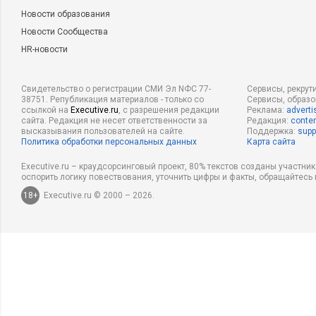
Новости образования
Новости Сообщества
HR-новости
Свидетельство о регистрации СМИ Эл NФС 77-
Сервисы, рекрут
38751. Републикация материалов - только со
Сервисы, образ
ссылкой на
Executive.ru
, с разрешения редакции
Реклама:
adverti
сайта. Редакция не несет ответственности за
Редакция:
conten
высказывания пользователей на сайте.
Поддержка:
supp
Политика обработки персональных данных
Карта сайта
Executive.ru – краудсорсинговый проект, 80% текстов созданы участни
оспорить логику повествования, уточнить цифры и факты, обращайтесь 
18+
Executive.ru © 2000 – 2026.