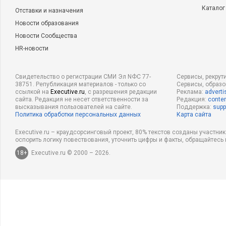
индустриальных стандартов типа
Каталог
Отставки и назначения
SCORM.Разработка и внедрение
программно-аппаратных комплексов для
Новости образования
телемедицины, включая телерадиологию,
теледерматологию, телехирургию и пр.
Новости Сообщества
Разработка новых приборов и технических
средств для использования в клинической
HR-новости
медицинской практике. Создание
приложений для мобильных беспроводных
диагностических устройств и планшетных
компьютеров, работающих в сетях
Свидетельство о регистрации СМИ Эл NФС 77-
Сервисы, рекрут
перспективных мобильных сетях.-
38751. Републикация материалов - только со
Сервисы, образ
Разработка и внедрение информационных
ссылкой на
Executive.ru
, с разрешения редакции
Реклама:
adverti
систем в научных лабораториях,
сайта. Редакция не несет ответственности за
Редакция:
conten
медицинских и страховых учреждениях для
высказывания пользователей на сайте.
Поддержка:
supp
анализа больших массивов данных,
Политика обработки персональных данных
Карта сайта
поддержки принятия диагностических
решений врачами и визуализации
комплексной клинической информации, как
Executive.ru – краудсорсинговый проект, 80% текстов созданы участни
на основе традиционных ПК, так и на основе
оспорить логику повествования, уточнить цифры и факты, обращайтесь 
планшетных устройств;- Разработка и
внедрение информационных систем для
18+
Executive.ru © 2000 – 2026.
использования стандартизованных
электронных медицинских карт пациентов
(EHR, electronichealthrecord),
обеспечивающих поддержку всех видов
деятельности лечебных, амбулаторных и
страховых учрежденийи т.д.
Описание деятельности компании:
Инновации в ИТСтратегические
компьютерные технологии и программное
обеспечение