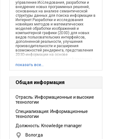
управление.Исследования, разработки и
внедрение новых программных решений,
основанных на анализе семантической
структуры данных для поиска информации в
Интернет.Разработки и исследования
новейших методов и математических
моделей обработки изображений и
компьютерной графики (2D3D) для новых
видов пользовательских интерфейсов,
дополненной реальности, улучшения
производительности и расширения
возможностей рендеринга, представления
2D3D-информации на основе
стандартизованных кросс-платформенных
решений.Разработка алгоритмов и
показать все…
программно-аппаратных комплексов для
распознавания и выделения смысловой
информации из естественной речи и
использования в широком спектре новых
Общая информация
программных приложений в том числе и для
мобильных устройств перспективных
беспроводных сетей. Разработка
Отрасль: Информационные и высокие
приложений для поиска и смысловой
технологии
идентификации аудио-информации в сети
Интернет.Разработка и коммерциализация
кросс-платформенных приложений для
Специализация: Информационные
смартфонов и планшетных устройств,
технологии
повышающих производительность труда,
улучшающих совместную работу широкой
Должность:
Knowledge manager
аудитории пользователей. Создание
облачных платформ для разработки новых
Вологда
мобильных приложений.Разработки и