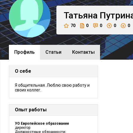
Татьяна
Путрин
70
0
0
0
0
Профиль
Cтатьи
Контакты
О себе
Я общительная. Люблю свою работу и
своих коллег.
Опыт работы
УО Европейское образование
директор
Должностные обязанности: