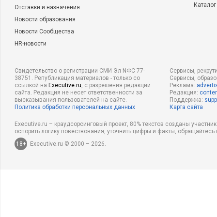
Каталог
Отставки и назначения
Новости образования
Новости Сообщества
HR-новости
Свидетельство о регистрации СМИ Эл NФС 77-
Сервисы, рекрут
38751. Републикация материалов - только со
Сервисы, образ
ссылкой на
Executive.ru
, с разрешения редакции
Реклама:
adverti
сайта. Редакция не несет ответственности за
Редакция:
conten
высказывания пользователей на сайте.
Поддержка:
supp
Политика обработки персональных данных
Карта сайта
Executive.ru – краудсорсинговый проект, 80% текстов созданы участни
оспорить логику повествования, уточнить цифры и факты, обращайтесь 
18+
Executive.ru © 2000 – 2026.