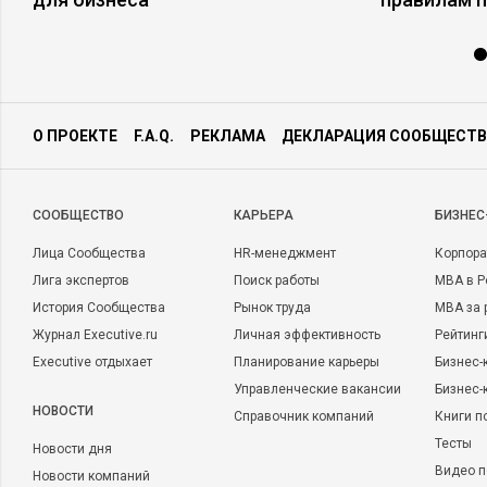
О ПРОЕКТЕ
F.A.Q.
РЕКЛАМА
ДЕКЛАРАЦИЯ СООБЩЕСТВ
CООБЩЕСТВО
КАРЬЕРА
БИЗНЕС
Лица Сообщества
HR-менеджмент
Корпора
Лига экспертов
Поиск работы
MBA в Р
История Сообщества
Рынок труда
MBA за 
Журнал Executive.ru
Личная эффективность
Рейтинг
Executive отдыхает
Планирование карьеры
Бизнес-
Управленческие вакансии
Бизнес-
НОВОСТИ
Справочник компаний
Книги п
Тесты
Новости дня
Видео п
Новости компаний