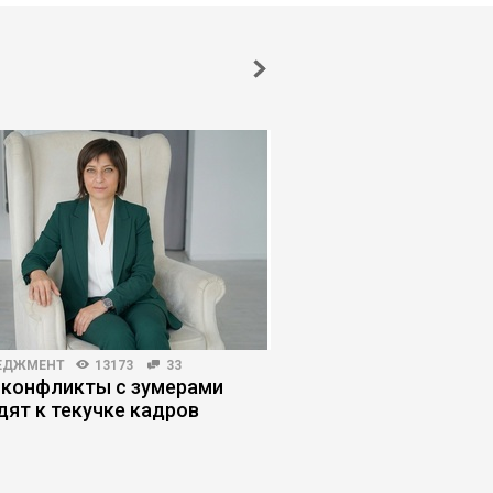
ЕДЖМЕНТ
13173
33
ЛИЧНАЯ ЭФФЕКТИВНОСТЬ
 конфликты с зумерами
Почему умные люди
дят к текучке кадров
глупые решения