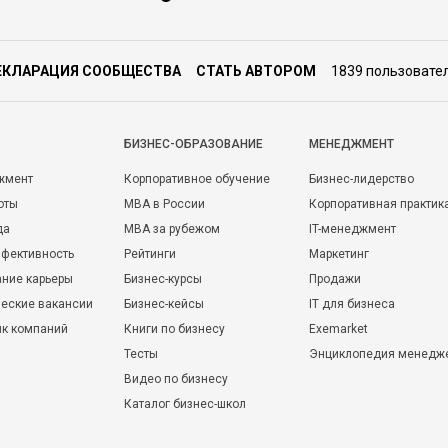
ОО
слуги
а,
ЕКЛАРАЦИЯ СООБЩЕСТВА
СТАТЬ АВТОРОМ
1839 пользовате
ции по
БИЗНЕС-ОБРАЗОВАНИЕ
МЕНЕДЖМЕНТ
жмент
Корпоративное обучение
Бизнес-лидерство
оты
MBA в России
Корпоративная практик
да
MBA за рубежом
IT-менеджмент
фективность
Рейтинги
Маркетинг
ние карьеры
Бизнес-курсы
Продажи
еские вакансии
Бизнес-кейсы
IT для бизнеса
ик компаний
Книги по бизнесу
Exemarket
Тесты
Энциклопедия менедж
Видео по бизнесу
Каталог бизнес-школ