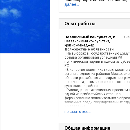
далее…
Опыт работы
Независимый консультант, кризис-менеджер
янв
Независимый консультант,
кризис-менеджер
Должностные обязанности:
• На выборах в Государственную Думу V
созыва организовал успешный PR
политической партии в одном из субъ
РФ
• В качестве советника главы местног
органа в одном из районов Московско
области разработал и внедрил програ
лояльности, в том числе и в отношени
руководства района
• Руководил антикризисным проектом 
одной из прибалтийских стран по
формированию положительного образ
заказчика среди государственных стру
и населения
• Осуществлял организацию и провед
показать все…
публичных слушаний по ряду проектов
Москве
• Осуществляю стратегическую разраб
практическое внедрение новых IT
Общая информация