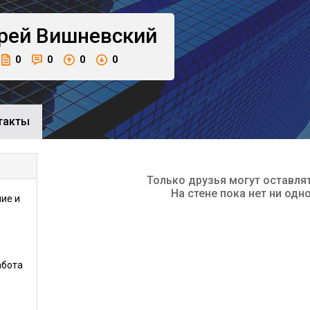
рей
Вишневский
0
0
0
0
такты
Только друзья могут оставля
На стене пока нет ни одн
ие и
абота