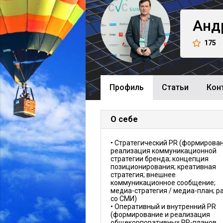
Анд
175
Профиль
Cтатьи
Кон
О себе
• Стратегический PR (формирован
реализация коммуникационной
стратегии бренда; концепция
позиционирования; креативная
стратегия; внешнее
коммуникационное сообщение;
медиа-стратегия / медиа-план; р
со СМИ)
• Оперативный и внутренний PR
(формирование и реализация
общекорпоративных PR-планов,