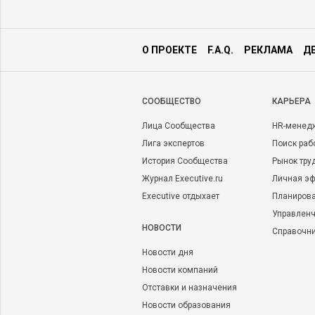
2011 гг.)
Описание деятельности компании:
О
«Социальное управление» оказывает у
в области социальных технологий,
организационного развития, маркетинг
О ПРОЕКТЕ
F.A.Q.
РЕКЛАМА
Д
социологии, психологии, политологии.
Компанией ведутся социально-
технологические проекты и консульта
различным аспектам социально-э
CООБЩЕСТВО
КАРЬЕРА
Лица Сообщества
HR-менед
Лига экспертов
Поиск раб
История Сообщества
Рынок тру
Журнал Executive.ru
Личная эф
Executive отдыхает
Планирова
Управленч
НОВОСТИ
Справочн
Новости дня
Новости компаний
Отставки и назначения
Новости образования