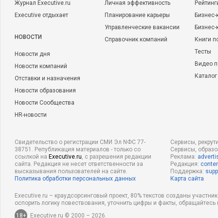
Журнал Executive.ru
Личная эффективность
Рейтинг
Executive отдыхает
Планирование карьеры
Бизнес-
Управленческие вакансии
Бизнес-
НОВОСТИ
Справочник компаний
Книги п
Тесты
Новости дня
Видео п
Новости компаний
Каталог
Отставки и назначения
Новости образования
Новости Сообщества
HR-новости
Свидетельство о регистрации СМИ Эл NФС 77-
Сервисы, рекрут
38751. Републикация материалов - только со
Сервисы, образ
ссылкой на
Executive.ru
, с разрешения редакции
Реклама:
adverti
сайта. Редакция не несет ответственности за
Редакция:
conten
высказывания пользователей на сайте.
Поддержка:
supp
Политика обработки персональных данных
Карта сайта
Executive.ru – краудсорсинговый проект, 80% текстов созданы участни
оспорить логику повествования, уточнить цифры и факты, обращайтесь 
18+
Executive.ru © 2000 – 2026.