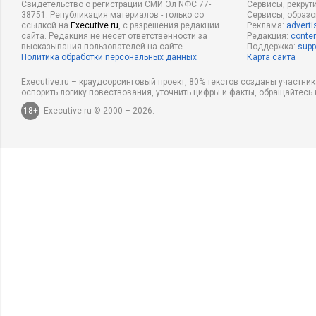
Свидетельство о регистрации СМИ Эл NФС 77-
Сервисы, рекрут
38751. Републикация материалов - только со
Сервисы, образ
ссылкой на
Executive.ru
, с разрешения редакции
Реклама:
adverti
сайта. Редакция не несет ответственности за
Редакция:
conten
высказывания пользователей на сайте.
Поддержка:
supp
Политика обработки персональных данных
Карта сайта
Executive.ru – краудсорсинговый проект, 80% текстов созданы участни
оспорить логику повествования, уточнить цифры и факты, обращайтесь 
18+
Executive.ru © 2000 – 2026.