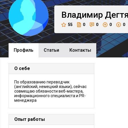
Владимир
Дегт
55
0
0
0
0
Профиль
Cтатьи
Контакты
О себе
По образованию переводчик
(английский, немецкий языки), сейчас
совмещаю обязаности веб-мастера,
информационного специалиста и PR-
менеджера
Опыт работы