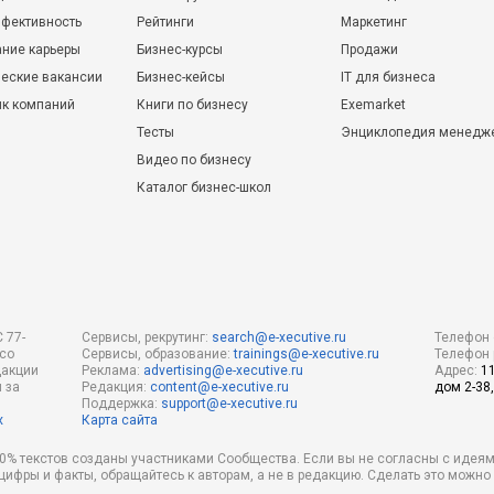
фективность
Рейтинги
Маркетинг
ние карьеры
Бизнес-курсы
Продажи
еские вакансии
Бизнес-кейсы
IT для бизнеса
ик компаний
Книги по бизнесу
Exemarket
Тесты
Энциклопедия менедж
Видео по бизнесу
Каталог бизнес-школ
 77-
Сервисы, рекрутинг:
search@e-xecutive.ru
Телефон 
 со
Сервисы, образование:
trainings@e-xecutive.ru
Телефон 
дакции
Реклама:
advertising@e-xecutive.ru
Адрес:
1
 за
Редакция:
content@e-xecutive.ru
дом 2-38,
Поддержка:
support@e-xecutive.ru
х
Карта сайта
 80% текстов созданы участниками Сообщества. Если вы не согласны с идеям
 цифры и факты, обращайтесь к авторам, а не в редакцию. Сделать это можн