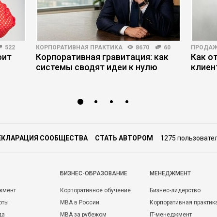
522
КОРПОРАТИВНАЯ ПРАКТИКА
8670
60
ПРОДА
оит
Корпоративная гравитация: как
Как о
системы сводят идеи к нулю
клиен
ЕКЛАРАЦИЯ СООБЩЕСТВА
СТАТЬ АВТОРОМ
1275 пользовате
БИЗНЕС-ОБРАЗОВАНИЕ
МЕНЕДЖМЕНТ
жмент
Корпоративное обучение
Бизнес-лидерство
оты
MBA в России
Корпоративная практик
да
MBA за рубежом
IT-менеджмент