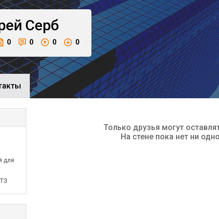
рей
Серб
0
0
0
0
такты
Только друзья могут оставля
На стене пока нет ни одн
й для
ЧТЗ