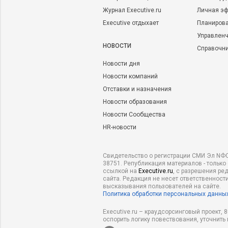
Журнал Executive.ru
Личная эф
Executive отдыхает
Планирова
Управленч
НОВОСТИ
Справочн
Новости дня
Новости компаний
Отставки и назначения
Новости образования
Новости Сообщества
HR-новости
Свидетельство о регистрации СМИ Эл NФС
38751. Републикация материалов - только
ссылкой на
Executive.ru
, с разрешения ре
сайта. Редакция не несет ответственности
высказывания пользователей на сайте.
Политика обработки персональных данны
Executive.ru – краудсорсинговый проект,
оспорить логику повествования, уточнить