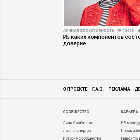
ПРАКТИКА
3908
106
ЛИЧНАЯ ЭФФЕКТИВНОСТЬ
13675
ный менеджер
Из каких компонентов сост
 в свою игру
доверие
О ПРОЕКТЕ
F.A.Q.
РЕКЛАМА
Д
CООБЩЕСТВО
КАРЬЕРА
Лица Сообщества
HR-менед
Лига экспертов
Поиск раб
История Сообщества
Рынок тру