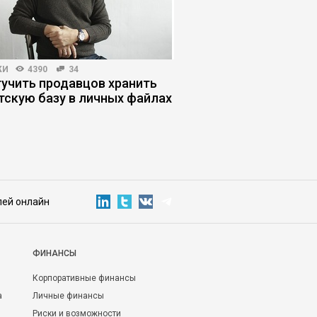
ЖИ
4390
34
ПРОДАЖИ
4013
61
тучить продавцов хранить
Как продавать, если
тскую базу в личных файлах
не хотят разговарив
лей онлайн
ФИНАНСЫ
Корпоративные финансы
а
Личные финансы
Риски и возможности