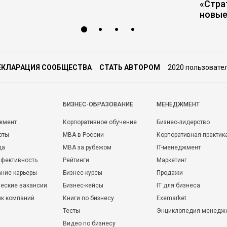
«Стра
новые
ЕКЛАРАЦИЯ СООБЩЕСТВА
СТАТЬ АВТОРОМ
2020 пользовате
БИЗНЕС-ОБРАЗОВАНИЕ
МЕНЕДЖМЕНТ
жмент
Корпоративное обучение
Бизнес-лидерство
оты
MBA в России
Корпоративная практик
да
MBA за рубежом
IT-менеджмент
фективность
Рейтинги
Маркетинг
ние карьеры
Бизнес-курсы
Продажи
еские вакансии
Бизнес-кейсы
IT для бизнеса
ик компаний
Книги по бизнесу
Exemarket
Тесты
Энциклопедия менедж
Видео по бизнесу