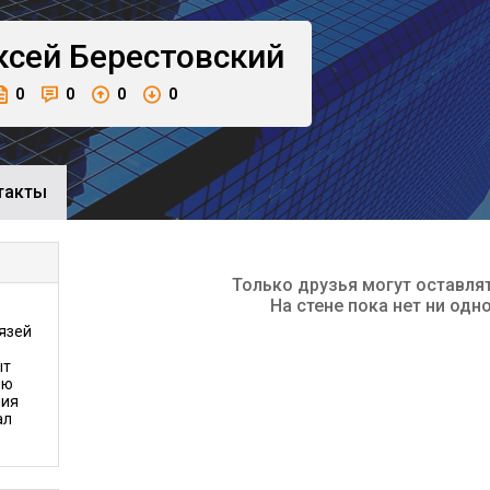
ксей
Берестовский
0
0
0
0
такты
Только друзья могут оставля
На стене пока нет ни одн
язей
ыт
ию
ния
ал