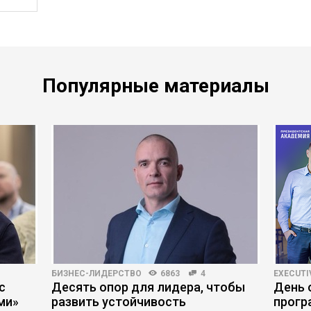
Популярные материалы
БИЗНЕС-ЛИДЕРСТВО
6863
4
EXECUTI
с
Десять опор для лидера, чтобы
День 
ми»
развить устойчивость
прогр