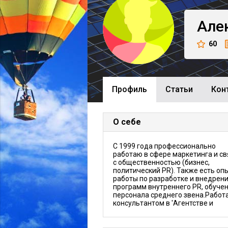
Але
60
Профиль
Cтатьи
Кон
О себе
С 1999 года профессионально
работаю в сфере маркетинга и св
с общественностью (бизнес,
политический PR). Также есть оп
работы по разработке и внедрен
программ внутреннего PR, обуче
персонала среднего звена.Работ
консультантом в 'Агентстве и