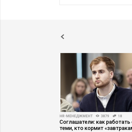
25
46
HR-МЕНЕДЖМЕНТ
3879
18
ты не верят в
Соглашатели: как работать 
ь» продукта
теми, кто кормит «завтрака