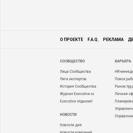
О ПРОЕКТЕ
F.A.Q.
РЕКЛАМА
Д
CООБЩЕСТВО
КАРЬЕРА
Лица Сообщества
HR-менед
Лига экспертов
Поиск раб
История Сообщества
Рынок тру
Журнал Executive.ru
Личная эф
Executive отдыхает
Планирова
Управленч
НОВОСТИ
Справочн
Новости дня
Новости компаний