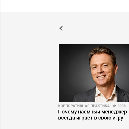
3250
14
КОРПОРАТИВНАЯ ПРАКТИКА
3908
-за которых стартапы
Почему наемный менеджер
инвестиций
всегда играет в свою игру