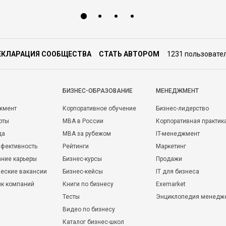
ЕКЛАРАЦИЯ СООБЩЕСТВА
СТАТЬ АВТОРОМ
1231 пользовате
БИЗНЕС-ОБРАЗОВАНИЕ
МЕНЕДЖМЕНТ
жмент
Корпоративное обучение
Бизнес-лидерство
оты
MBA в России
Корпоративная практик
да
MBA за рубежом
IT-менеджмент
фективность
Рейтинги
Маркетинг
ние карьеры
Бизнес-курсы
Продажи
еские вакансии
Бизнес-кейсы
IT для бизнеса
ик компаний
Книги по бизнесу
Exemarket
Тесты
Энциклопедия менедж
Видео по бизнесу
Каталог бизнес-школ