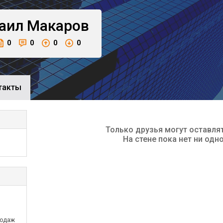
аил
Макаров
0
0
0
0
такты
Только друзья могут оставля
На стене пока нет ни одн
родаж