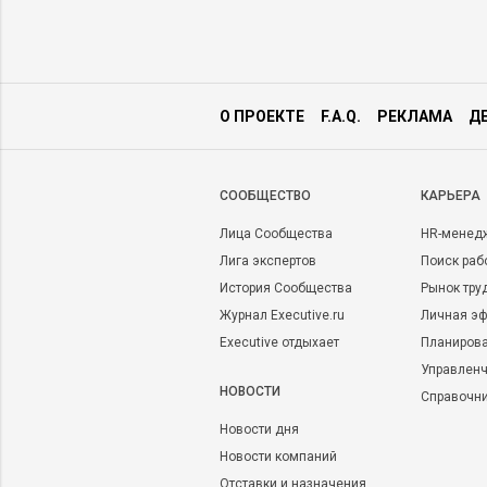
О ПРОЕКТЕ
F.A.Q.
РЕКЛАМА
Д
CООБЩЕСТВО
КАРЬЕРА
Лица Сообщества
HR-менед
Лига экспертов
Поиск раб
История Сообщества
Рынок тру
Журнал Executive.ru
Личная эф
Executive отдыхает
Планирова
Управленч
НОВОСТИ
Справочн
Новости дня
Новости компаний
Отставки и назначения