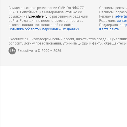
Свидетельство о регистрации СМИ Эл NФС 77-
Сервисы, рекрут
38751. Републикация материалов - только со
Сервисы, образ
ссылкой на
Executive.ru
, с разрешения редакции
Реклама:
adverti
сайта. Редакция не несет ответственности за
Редакция:
conten
высказывания пользователей на сайте.
Поддержка:
supp
Политика обработки персональных данных
Карта сайта
Executive.ru – краудсорсинговый проект, 80% текстов созданы участни
оспорить логику повествования, уточнить цифры и факты, обращайтесь 
18+
Executive.ru © 2000 – 2026.