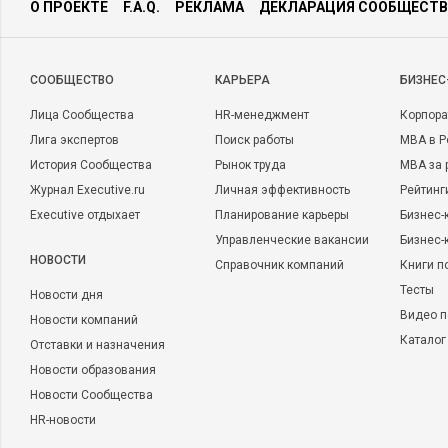
О ПРОЕКТЕ
F.A.Q.
РЕКЛАМА
ДЕКЛАРАЦИЯ СООБЩЕСТВ
CООБЩЕСТВО
КАРЬЕРА
БИЗНЕС
Лица Сообщества
HR-менеджмент
Корпора
Лига экспертов
Поиск работы
MBA в Р
История Сообщества
Рынок труда
MBA за 
Журнал Executive.ru
Личная эффективность
Рейтинг
Executive отдыхает
Планирование карьеры
Бизнес-
Управленческие вакансии
Бизнес-
НОВОСТИ
Справочник компаний
Книги п
Тесты
Новости дня
Видео п
Новости компаний
Каталог
Отставки и назначения
Новости образования
Новости Сообщества
HR-новости