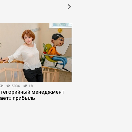
ЖИ
5034
18
ПРОДАЖИ
4013
61
атегорийный менеджмент
Как продавать, если
ает» прибыль
не хотят разговарив