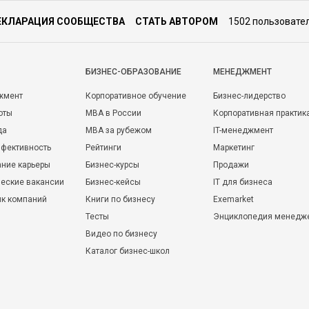
ЕКЛАРАЦИЯ СООБЩЕСТВА
СТАТЬ АВТОРОМ
1502 пользовате
БИЗНЕС-ОБРАЗОВАНИЕ
МЕНЕДЖМЕНТ
жмент
Корпоративное обучение
Бизнес-лидерство
оты
MBA в России
Корпоративная практик
да
MBA за рубежом
IT-менеджмент
фективность
Рейтинги
Маркетинг
ние карьеры
Бизнес-курсы
Продажи
еские вакансии
Бизнес-кейсы
IT для бизнеса
ик компаний
Книги по бизнесу
Exemarket
Тесты
Энциклопедия менедж
Видео по бизнесу
Каталог бизнес-школ