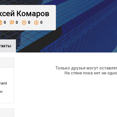
ксей
Комаров
0
0
0
0
такты
Только друзья могут оставля
На стене пока нет ни одн
d
tment
n: