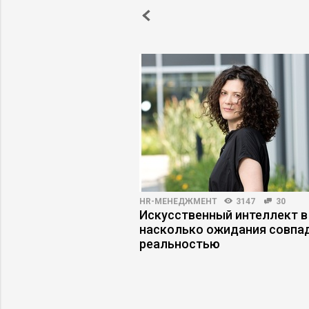
ВНОСТЬ
4067
61
HR-МЕНЕДЖМЕНТ
3147
30
 первыми лицами:
Искусственный интеллект в
защитную маску
насколько ожидания совпа
реальностью