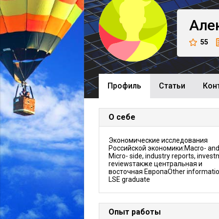
Але
55
Профиль
Cтатьи
Кон
О себе
Экономические исследования
Российской экономики:Macro- an
Micro- side, industry reports, inves
reviewsтакже центральная и
восточная ЕвропаOther informatio
LSE graduate
Опыт работы