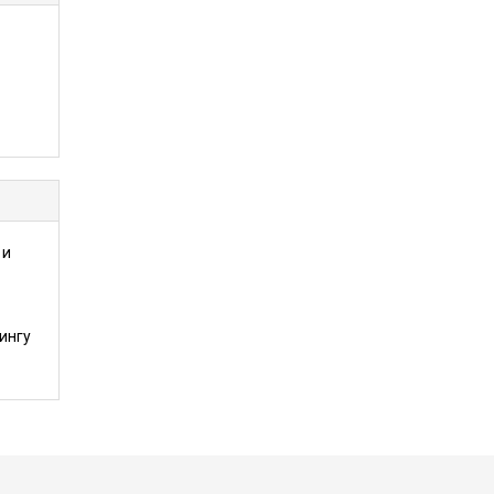
 и
ингу