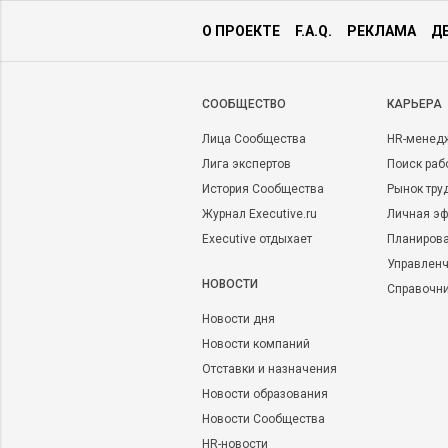
О ПРОЕКТЕ
F.A.Q.
РЕКЛАМА
Д
CООБЩЕСТВО
КАРЬЕРА
Лица Сообщества
HR-менед
Лига экспертов
Поиск раб
История Сообщества
Рынок тру
Журнал Executive.ru
Личная эф
Executive отдыхает
Планирова
Управленч
НОВОСТИ
Справочн
Новости дня
Новости компаний
Отставки и назначения
Новости образования
Новости Сообщества
HR-новости