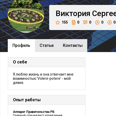
Виктория
Серге
155
0
0
0
0
Профиль
Cтатьи
Контакты
О себе
Я люблю жизнь и она отвечает мне
взаимностью.'Volere-potere' - мой
девиз.
Опыт работы
Аппарат Правительства РБ
Главный специалист управления