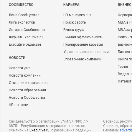
CООБЩЕСТВО
КАРЬЕРА
БИЗНЕС
Лица Сообщества
HR-менеджмент
Корпора
Лига экспертов
Поиск работы
MBA в Р
История Сообщества
Рынок труда
MBA за 
Журнал Executive.ru
Личная эффективность
Рейтинг
Executive отдыхает
Планирование карьеры
Бизнес-
Управленческие вакансии
Бизнес-
НОВОСТИ
Справочник компаний
Книги п
Тесты
Новости дня
Видео п
Новости компаний
Каталог
Отставки и назначения
Новости образования
Новости Сообщества
HR-новости
Свидетельство о регистрации СМИ Эл NФС 77-
Сервисы, рекрут
38751. Републикация материалов - только со
Сервисы, образ
ссылкой на
Executive.ru
, с разрешения редакции
Реклама:
adverti