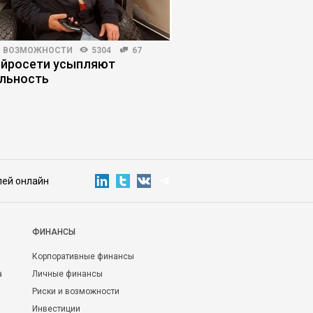
И ВОЗМОЖНОСТИ
5304
67
ПЛАНИРОВАНИЕ КАРЬЕРЫ
ейросети усыпляют
Остаться нельзя уйт
льность
сделать выбор межд
свободным плавани
лей онлайн
ФИНАНСЫ
Корпоративные финансы
а
Личные финансы
Риски и возможности
Инвестиции