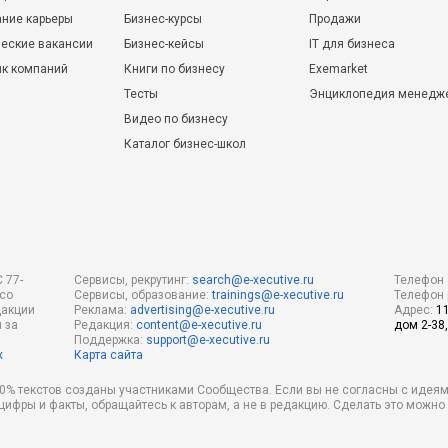
ние карьеры
Бизнес-курсы
Продажи
еские вакансии
Бизнес-кейсы
IT для бизнеса
ик компаний
Книги по бизнесу
Exemarket
Тесты
Энциклопедия менедж
Видео по бизнесу
Каталог бизнес-школ
 77-
Сервисы, рекрутинг:
search@e-xecutive.ru
Телефон 
 со
Сервисы, образование:
trainings@e-xecutive.ru
Телефон 
дакции
Реклама:
advertising@e-xecutive.ru
Адрес:
1
 за
Редакция:
content@e-xecutive.ru
дом 2-38,
Поддержка:
support@e-xecutive.ru
х
Карта сайта
 80% текстов созданы участниками Сообщества. Если вы не согласны с идеям
 цифры и факты, обращайтесь к авторам, а не в редакцию. Сделать это можн