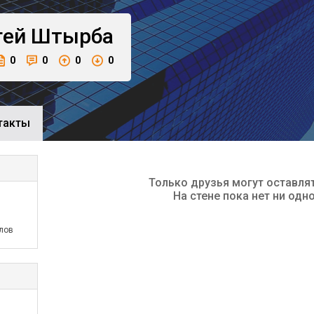
гей
Штырба
0
0
0
0
такты
Только друзья могут оставля
На стене пока нет ни одн
лов