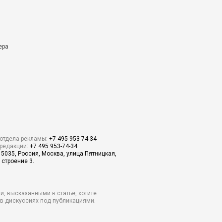
ера
отдела рекламы:
+7 495 953-74-34
редакции:
+7 495 953-74-34
15035, Россия, Москва, улица Пятницкая,
 строение 3.
и, высказанными в статье, хотите
о в дискуссиях под публикациями.