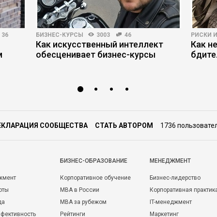
36
БИЗНЕС-КУРСЫ
3003
46
РИСКИ 
Как искусственный интеллект
Как н
м
обесценивает бизнес-курсы
бдите
ЕКЛАРАЦИЯ СООБЩЕСТВА
СТАТЬ АВТОРОМ
1736 пользовате
БИЗНЕС-ОБРАЗОВАНИЕ
МЕНЕДЖМЕНТ
жмент
Корпоративное обучение
Бизнес-лидерство
оты
MBA в России
Корпоративная практик
да
MBA за рубежом
IT-менеджмент
фективность
Рейтинги
Маркетинг