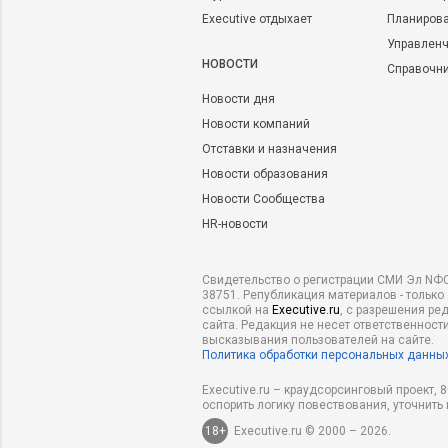
Executive отдыхает
Планирова
Управленч
НОВОСТИ
Справочн
Новости дня
Новости компаний
Отставки и назначения
Новости образования
Новости Сообщества
HR-новости
Свидетельство о регистрации СМИ Эл NФС
38751. Републикация материалов - только
ссылкой на
Executive.ru
, с разрешения ре
сайта. Редакция не несет ответственности
высказывания пользователей на сайте.
Политика обработки персональных данны
Executive.ru – краудсорсинговый проект,
оспорить логику повествования, уточнить
18+
Executive.ru © 2000 – 2026.