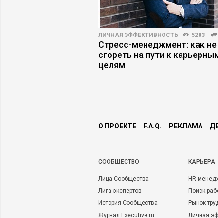
ВО
5554
9
ЛИЧНАЯ ЭФФЕКТИВНОСТЬ
5283
ий, которые
Стресс-менеджмент: как не
же сильного лидера
сгореть на пути к карьерны
целям
О ПРОЕКТЕ
F.A.Q.
РЕКЛАМА
Д
CООБЩЕСТВО
КАРЬЕРА
Лица Сообщества
HR-менед
Лига экспертов
Поиск раб
История Сообщества
Рынок тру
Журнал Executive.ru
Личная эф