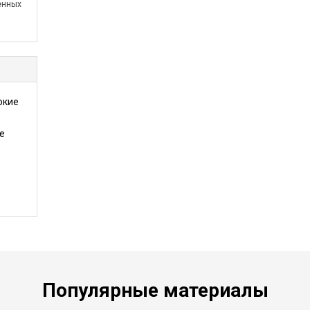
енных
окие
е
Популярные материалы