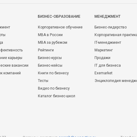
БИЗНЕС-ОБРАЗОВАНИЕ
МЕНЕДЖМЕНТ
жмент
Корпоративное обучение
Бизнес-лидерство
оты
MBA в России
Корпоративная практик
да
MBA за рубежом
IT-менеджмент
фективность
Рейтинги
Маркетинг
ние карьеры
Бизнес-курсы
Продажи
еские вакансии
Бизнес-кейсы
IT для бизнеса
ик компаний
Книги по бизнесу
Exemarket
Тесты
Энциклопедия менедж
Видео по бизнесу
Каталог бизнес-школ