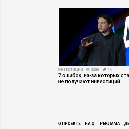
3000
23
ИНВЕСТИЦИИ
3250
14
жеру снизить риски
7 ошибок, из-за которых ст
не получают инвестиций
О ПРОЕКТЕ
F.A.Q.
РЕКЛАМА
Д