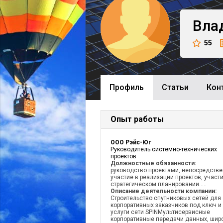
Вла
55
Профиль
Cтатьи
Кон
Опыт работы
ООО Рэйс-Юг
Руководитель системно-технических
проектов
Должностные обязанности:
руководство проектами, непосредств
участие в реализации проектов, участи
стратегическом планировании.....
Описание деятельности компании:
Строительство спутниковых сетей для
корпоративных заказчиков под ключ и
услуги сети SPINМультисервисные
корпоративные передачи данных, шир