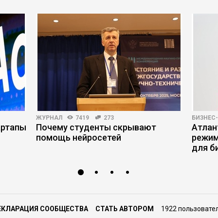
ЖУРНАЛ
7419
273
БИЗНЕС
артапы
Почему студенты скрывают
Атлан
помощь нейросетей
режим
для б
ЕКЛАРАЦИЯ СООБЩЕСТВА
СТАТЬ АВТОРОМ
1922 пользовате