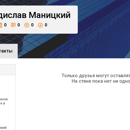
дислав
Маницкий
0
0
0
0
такты
Только друзья могут оставля
На стене пока нет ни одн
енное
е в
окий