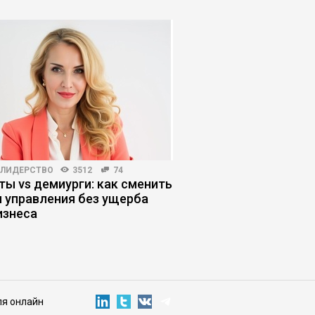
-ЛИДЕРСТВО
3512
74
МАРКЕТИНГ
4491
71
ты vs демиурги: как сменить
Лид, который не куп
 управления без ущерба
отдел плохо отрабо
изнеса
маркетинга или про
ля онлайн