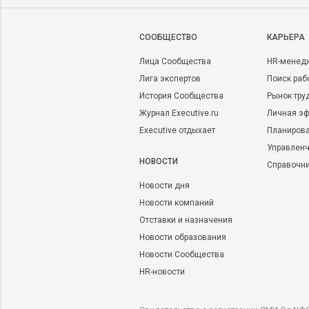
CООБЩЕСТВО
КАРЬЕРА
Лица Сообщества
HR-менед
Лига экспертов
Поиск раб
История Сообщества
Рынок тру
Журнал Executive.ru
Личная эф
Executive отдыхает
Планирова
Управленч
НОВОСТИ
Справочн
Новости дня
Новости компаний
Отставки и назначения
Новости образования
Новости Сообщества
HR-новости