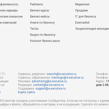
фективность
Рейтинги
Маркетинг
ние карьеры
Бизнес-курсы
Продажи
еские вакансии
Бизнес-кейсы
IT для бизнеса
ик компаний
Книги по бизнесу
Exemarket
Тесты
Энциклопедия менедж
Видео по бизнесу
Каталог бизнес-школ
 77-
Сервисы, рекрутинг:
search@e-xecutive.ru
Телефон 
 со
Сервисы, образование:
trainings@e-xecutive.ru
Телефон 
дакции
Реклама:
advertising@e-xecutive.ru
Адрес:
1
 за
Редакция:
content@e-xecutive.ru
дом 2-38,
Поддержка:
support@e-xecutive.ru
х
Карта сайта
 80% текстов созданы участниками Сообщества. Если вы не согласны с идеям
 цифры и факты, обращайтесь к авторам, а не в редакцию. Сделать это можн