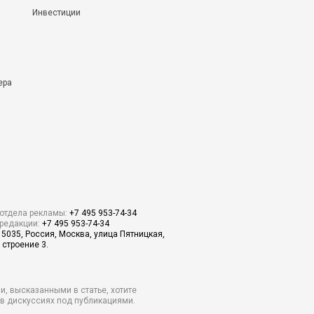
Инвестиции
ера
отдела рекламы:
+7 495 953-74-34
редакции:
+7 495 953-74-34
15035, Россия, Москва, улица Пятницкая,
 строение 3.
и, высказанными в статье, хотите
о в дискуссиях под публикациями.