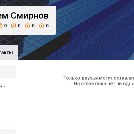
ем
Смирнов
0
0
0
0
такты
Только друзья могут оставля
На стене пока нет ни одн
ТГСХА Лаборатория технического сервиса