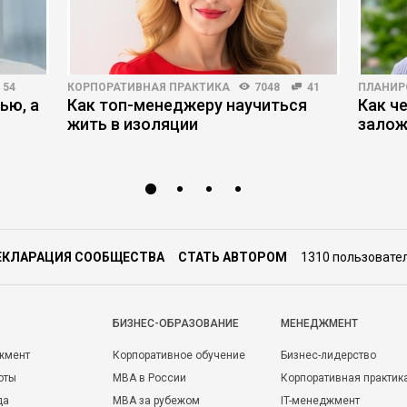
54
КОРПОРАТИВНАЯ ПРАКТИКА
7048
41
ПЛАНИР
ью, а
Как топ-менеджеру научиться
Как ч
жить в изоляции
залож
ЕКЛАРАЦИЯ СООБЩЕСТВА
СТАТЬ АВТОРОМ
1310 пользовате
БИЗНЕС-ОБРАЗОВАНИЕ
МЕНЕДЖМЕНТ
жмент
Корпоративное обучение
Бизнес-лидерство
оты
MBA в России
Корпоративная практик
да
MBA за рубежом
IT-менеджмент