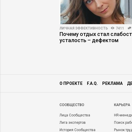
3735
20
ЛИЧНАЯ ЭФФЕКТИВНОСТЬ
7411
ть на работу людей,
Почему отдых стал слабост
дражают
усталость – дефектом
О ПРОЕКТЕ
F.A.Q.
РЕКЛАМА
Д
CООБЩЕСТВО
КАРЬЕРА
Лица Сообщества
HR-менед
Лига экспертов
Поиск раб
История Сообщества
Рынок тру