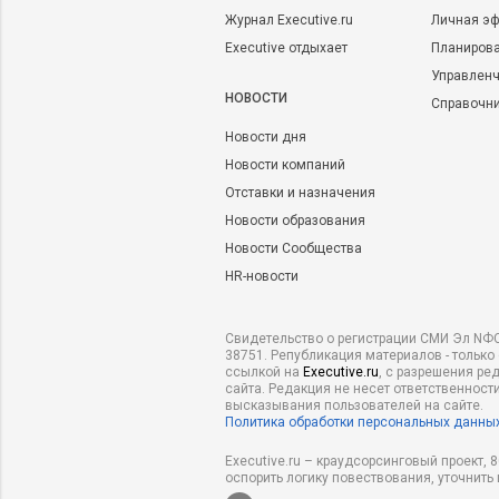
Журнал Executive.ru
Личная эф
Executive отдыхает
Планирова
Управленч
НОВОСТИ
Справочн
Новости дня
Новости компаний
Отставки и назначения
Новости образования
Новости Сообщества
HR-новости
Свидетельство о регистрации СМИ Эл NФС
38751. Републикация материалов - только
ссылкой на
Executive.ru
, с разрешения ре
сайта. Редакция не несет ответственности
высказывания пользователей на сайте.
Политика обработки персональных данны
Executive.ru – краудсорсинговый проект,
оспорить логику повествования, уточнить