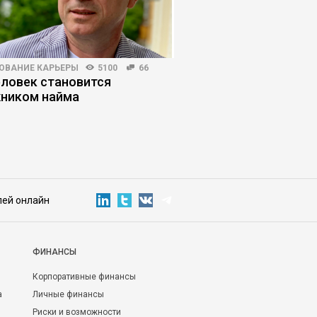
ОВАНИЕ КАРЬЕРЫ
5100
66
РЫНОК ТРУДА
6441
еловек становится
Как искать работу н
ником найма
работодателя»
лей онлайн
ФИНАНСЫ
Корпоративные финансы
а
Личные финансы
Риски и возможности