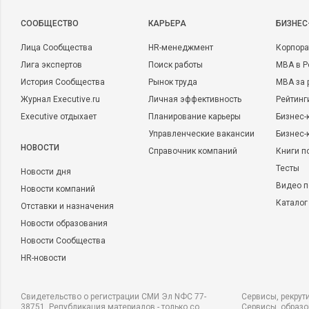
CООБЩЕСТВО
КАРЬЕРА
БИЗНЕС
Лица Сообщества
HR-менеджмент
Корпора
Лига экспертов
Поиск работы
MBA в Р
История Сообщества
Рынок труда
MBA за 
Журнал Executive.ru
Личная эффективность
Рейтинг
Executive отдыхает
Планирование карьеры
Бизнес-
Управленческие вакансии
Бизнес-
НОВОСТИ
Справочник компаний
Книги п
Тесты
Новости дня
Видео п
Новости компаний
Каталог
Отставки и назначения
Новости образования
Новости Сообщества
HR-новости
Свидетельство о регистрации СМИ Эл NФС 77-
Сервисы, рекрут
38751. Републикация материалов - только со
Сервисы, образ