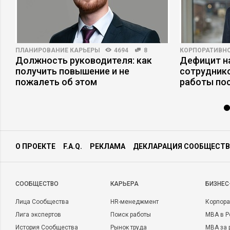
ПЛАНИРОВАНИЕ КАРЬЕРЫ
4694
8
КОРПОРАТИВНО
Должность руководителя: как
Дефицит на
получить повышение и не
сотруднико
пожалеть об этом
работы по
О ПРОЕКТЕ
F.A.Q.
РЕКЛАМА
ДЕКЛАРАЦИЯ СООБЩЕСТВ
CООБЩЕСТВО
КАРЬЕРА
БИЗНЕС
Лица Сообщества
HR-менеджмент
Корпора
Лига экспертов
Поиск работы
MBA в Р
История Сообщества
Рынок труда
MBA за 