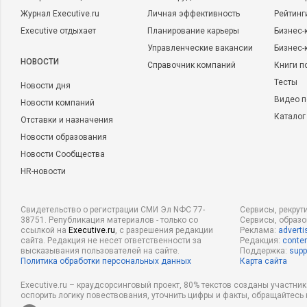
Журнал Executive.ru
Личная эффективность
Рейтинг
Executive отдыхает
Планирование карьеры
Бизнес-
Управленческие вакансии
Бизнес-
НОВОСТИ
Справочник компаний
Книги п
Тесты
Новости дня
Видео п
Новости компаний
Каталог
Отставки и назначения
Новости образования
Новости Сообщества
HR-новости
Свидетельство о регистрации СМИ Эл NФС 77-
Сервисы, рекрут
38751. Републикация материалов - только со
Сервисы, образ
ссылкой на
Executive.ru
, с разрешения редакции
Реклама:
adverti
сайта. Редакция не несет ответственности за
Редакция:
conten
высказывания пользователей на сайте.
Поддержка:
supp
Политика обработки персональных данных
Карта сайта
Executive.ru – краудсорсинговый проект, 80% текстов созданы участни
оспорить логику повествования, уточнить цифры и факты, обращайтесь 