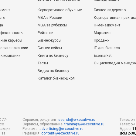
жмент
Корпоративное обучение
Бизнес-лидерство
оты
MBA в России
Корпоративная практик
да
MBA за рубежом
IT-менеджмент
фективность
Рейтинги
Маркетинг
ние карьеры
Бизнес-курсы
Продажи
еские вакансии
Бизнес-кейсы
IT для бизнеса
ик компаний
Книги по бизнесу
Exemarket
Тесты
Энциклопедия менедж
Видео по бизнесу
Каталог бизнес-школ
 77-
Сервисы, рекрутинг:
search@e-xecutive.ru
Телефон 
 со
Сервисы, образование:
trainings@e-xecutive.ru
Телефон 
дакции
Реклама:
advertising@e-xecutive.ru
Адрес:
1
 за
Редакция:
content@e-xecutive.ru
дом 2-38,