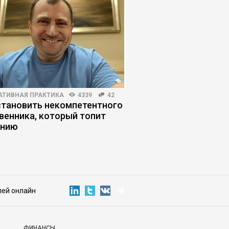
АТИВНАЯ ПРАКТИКА
4339
42
РИСКИ И ВОЗМОЖНОСТИ
становить некомпетентного
ИИ выходит на работ
венника, который топит
бизнесу «нанимать»
анию
сотрудников
лей онлайн
ФИНАНСЫ