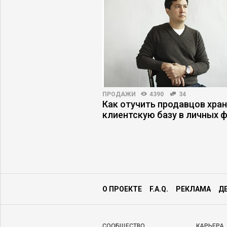
ПРАКТИКА
5176
94
ПРОДАЖИ
4390
34
одители имитируют
Как отучить продавцов хра
клиентскую базу в личных 
О ПРОЕКТЕ
F.A.Q.
РЕКЛАМА
Д
CООБЩЕСТВО
КАРЬЕРА