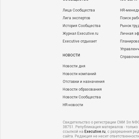
Лица Сообщества
HR-менед
Лига экспертов
Поиск раб
История Сообщества
Рынок тру
Журнал Executive.ru
Личная эф
Executive отдыхает
Планирова
Управленч
НОВОСТИ
Справочн
Новости дня
Новости компаний
Отставки и назначения
Новости образования
Новости Сообщества
HR-новости
Свидетельство о регистрации СМИ Эл NФС
38751. Републикация материалов - только
ссылкой на
Executive.ru
, с разрешения ре
сайта. Редакция не несет ответственности