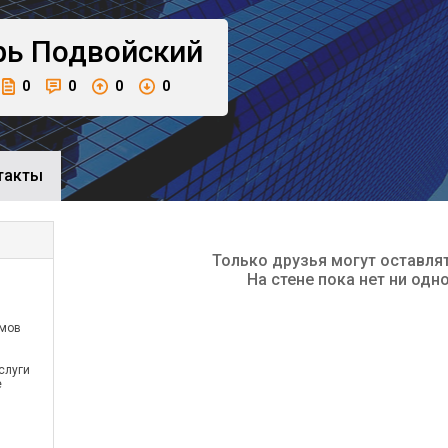
рь
Подвойский
0
0
0
0
такты
Только друзья могут оставля
На стене пока нет ни одн
емов
слуги
е