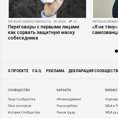
ЛИЧНАЯ ЭФФЕКТИВНОСТЬ
4566
61
ЛИЧНАЯ ЭФФЕ
Переговоры с первыми лицами:
«Я не тяну
как сорвать защитную маску
самозванц
собеседника
О ПРОЕКТЕ
F.A.Q.
РЕКЛАМА
ДЕКЛАРАЦИЯ СООБЩЕСТВ
CООБЩЕСТВО
КАРЬЕРА
БИЗНЕС
Лица Сообщества
HR-менеджмент
Корпора
Лига экспертов
Поиск работы
MBA в Р
История Сообщества
Рынок труда
MBA за 