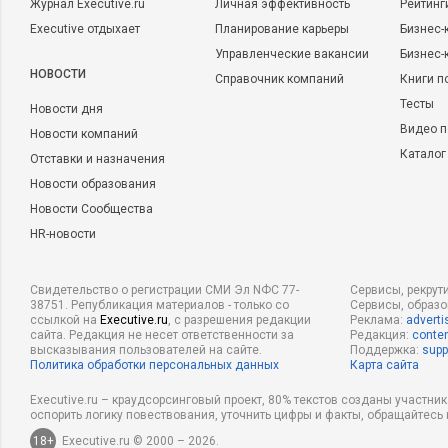
Журнал Executive.ru
Личная эффективность
Рейтинг
Executive отдыхает
Планирование карьеры
Бизнес-
Управленческие вакансии
Бизнес-
НОВОСТИ
Справочник компаний
Книги п
Тесты
Новости дня
Видео п
Новости компаний
Каталог
Отставки и назначения
Новости образования
Новости Сообщества
HR-новости
Свидетельство о регистрации СМИ Эл NФС 77-
Сервисы, рекрут
38751. Републикация материалов - только со
Сервисы, образ
ссылкой на
Executive.ru
, с разрешения редакции
Реклама:
adverti
сайта. Редакция не несет ответственности за
Редакция:
conten
высказывания пользователей на сайте.
Поддержка:
supp
Политика обработки персональных данных
Карта сайта
Executive.ru – краудсорсинговый проект, 80% текстов созданы участни
оспорить логику повествования, уточнить цифры и факты, обращайтесь 
18+
Executive.ru © 2000 – 2026.