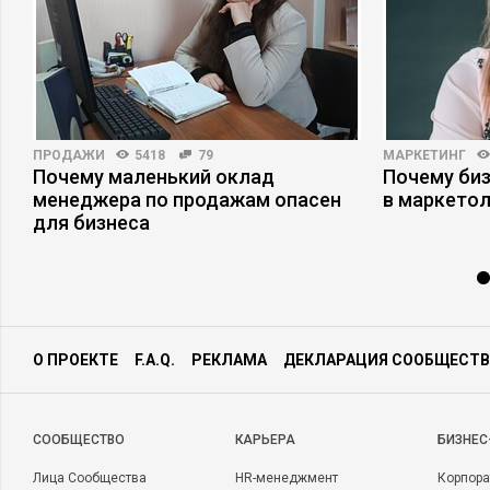
ПРОДАЖИ
5418
79
МАРКЕТИНГ
Почему маленький оклад
Почему би
с
менеджера по продажам опасен
в маркетол
для бизнеса
О ПРОЕКТЕ
F.A.Q.
РЕКЛАМА
ДЕКЛАРАЦИЯ СООБЩЕСТВ
CООБЩЕСТВО
КАРЬЕРА
БИЗНЕС
Лица Сообщества
HR-менеджмент
Корпора