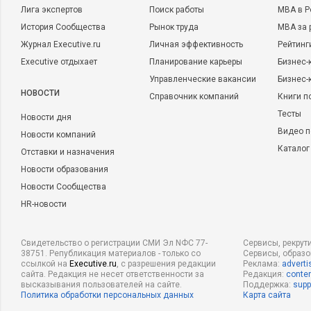
Лига экспертов
Поиск работы
MBA в Р
История Сообщества
Рынок труда
MBA за 
Журнал Executive.ru
Личная эффективность
Рейтинг
Executive отдыхает
Планирование карьеры
Бизнес-
Управленческие вакансии
Бизнес-
НОВОСТИ
Справочник компаний
Книги п
Тесты
Новости дня
Видео п
Новости компаний
Каталог
Отставки и назначения
Новости образования
Новости Сообщества
HR-новости
Свидетельство о регистрации СМИ Эл NФС 77-
Сервисы, рекрут
38751. Републикация материалов - только со
Сервисы, образ
ссылкой на
Executive.ru
, с разрешения редакции
Реклама:
adverti
сайта. Редакция не несет ответственности за
Редакция:
conten
высказывания пользователей на сайте.
Поддержка:
supp
Политика обработки персональных данных
Карта сайта