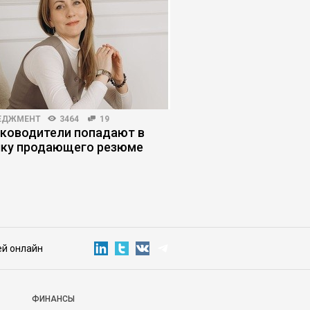
ЕДЖМЕНТ
3464
19
КОРПОРАТИВНАЯ ПРАКТИКА
уководители попадают в
Почему внедрение E
ку продающего резюме
улучшает управляем
ей онлайн
ФИНАНСЫ