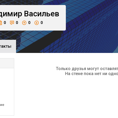
димир
Васильев
0
0
0
0
такты
Только друзья могут оставля
На стене пока нет ни одн
ние