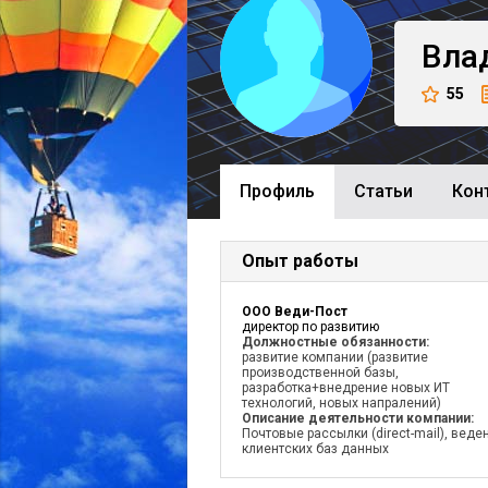
Вла
55
Профиль
Cтатьи
Кон
Опыт работы
ООО Веди-Пост
директор по развитию
Должностные обязанности:
развитие компании (развитие
производственной базы,
разработка+внедрение новых ИТ
технологий, новых напралений)
Описание деятельности компании:
Почтовые рассылки (direct-mail), веде
клиентских баз данных