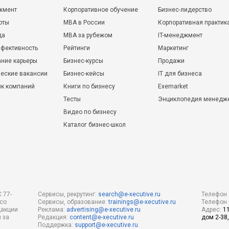
жмент
Корпоративное обучение
Бизнес-лидерство
оты
MBA в России
Корпоративная практик
да
MBA за рубежом
IT-менеджмент
фективность
Рейтинги
Маркетинг
ние карьеры
Бизнес-курсы
Продажи
еские вакансии
Бизнес-кейсы
IT для бизнеса
ик компаний
Книги по бизнесу
Exemarket
Тесты
Энциклопедия менедж
Видео по бизнесу
Каталог бизнес-школ
 77-
Сервисы, рекрутинг:
search@e-xecutive.ru
Телефон 
 со
Сервисы, образование:
trainings@e-xecutive.ru
Телефон 
дакции
Реклама:
advertising@e-xecutive.ru
Адрес:
1
 за
Редакция:
content@e-xecutive.ru
дом 2-38,
Поддержка:
support@e-xecutive.ru