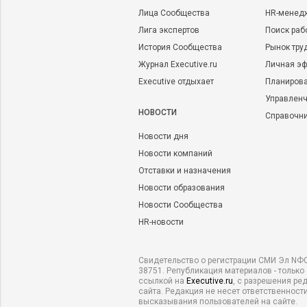
Лица Сообщества
HR-менед
Лига экспертов
Поиск раб
История Сообщества
Рынок тру
Журнал Executive.ru
Личная эф
Executive отдыхает
Планирова
Управленч
НОВОСТИ
Справочн
Новости дня
Новости компаний
Отставки и назначения
Новости образования
Новости Сообщества
HR-новости
Свидетельство о регистрации СМИ Эл NФС
38751. Републикация материалов - только
ссылкой на
Executive.ru
, с разрешения ре
сайта. Редакция не несет ответственности
высказывания пользователей на сайте.