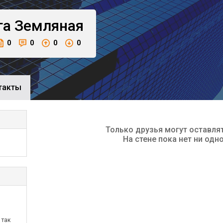
га
Земляная
0
0
0
0
такты
Только друзья могут оставля
На стене пока нет ни одн
 так