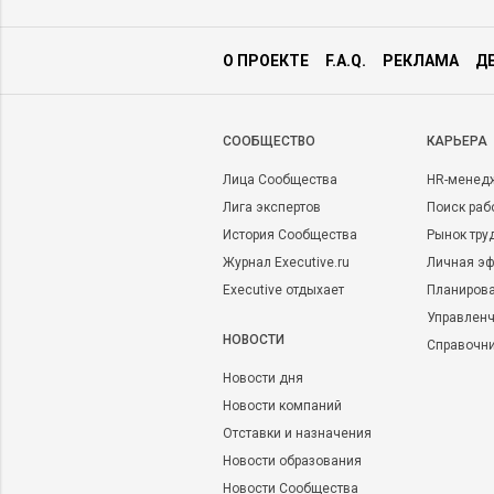
О ПРОЕКТЕ
F.A.Q.
РЕКЛАМА
Д
CООБЩЕСТВО
КАРЬЕРА
Лица Сообщества
HR-менед
Лига экспертов
Поиск раб
История Сообщества
Рынок тру
Журнал Executive.ru
Личная эф
Executive отдыхает
Планирова
Управленч
НОВОСТИ
Справочн
Новости дня
Новости компаний
Отставки и назначения
Новости образования
Новости Сообщества