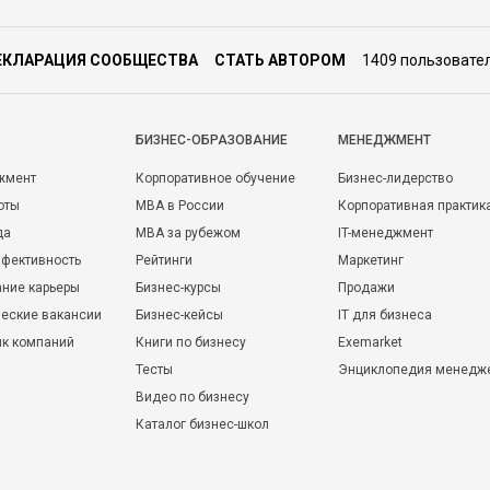
ЕКЛАРАЦИЯ СООБЩЕСТВА
СТАТЬ АВТОРОМ
1409 пользовате
БИЗНЕС-ОБРАЗОВАНИЕ
МЕНЕДЖМЕНТ
жмент
Корпоративное обучение
Бизнес-лидерство
оты
MBA в России
Корпоративная практик
да
MBA за рубежом
IT-менеджмент
фективность
Рейтинги
Маркетинг
ние карьеры
Бизнес-курсы
Продажи
еские вакансии
Бизнес-кейсы
IT для бизнеса
ик компаний
Книги по бизнесу
Exemarket
Тесты
Энциклопедия менедж
Видео по бизнесу
Каталог бизнес-школ