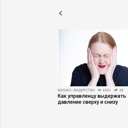
ПРАКТИКА
5027
30
БИЗНЕС-ЛИДЕРСТВО
4303
28
ь бизнес, который
Как управленцу выдержать
м
давление сверху и снизу