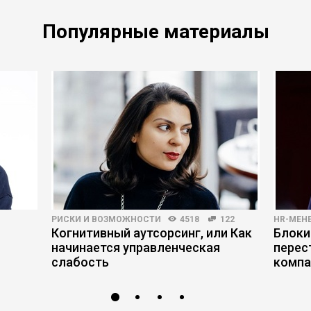
Популярные материалы
РИСКИ И ВОЗМОЖНОСТИ
4518
122
HR-МЕН
Когнитивный аутсорсинг, или Как
Блоки
начинается управленческая
перес
слабость
компа