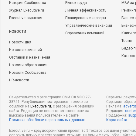
История Сообщества
Рынок труда
MBA за 
Журнал Executive.ru
Личная эффективность
Рейтинг
Executive отдыхает
Планирование карьеры
Бизнес-
Управленческие вакансии
Бизнес-
НОВОСТИ
Справочник компаний
Книги п
Тесты
Новости дня
Видео п
Новости компаний
Каталог
Отставки и назначения
Новости образования
Новости Сообщества
HR-новости
Свидетельство о регистрации СМИ Эл NФС 77-
Сервисы, рекрут
38751. Републикация материалов - только со
Сервисы, образ
ссылкой на
Executive.ru
, с разрешения редакции
Реклама:
adverti
сайта. Редакция не несет ответственности за
Редакция:
conten
высказывания пользователей на сайте.
Поддержка:
supp
Политика обработки персональных данных
Карта сайта
Executive.ru – краудсорсинговый проект, 80% текстов созданы участни
оспорить логику повествования, уточнить цифры и факты, обращайтесь 