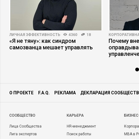
ЛИЧНАЯ ЭФФЕКТИВНОСТЬ
4360
18
КОРПОРАТИВНА
«Я не тяну»: как синдром
Почему вне
самозванца мешает управлять
оправдыва
управленч
О ПРОЕКТЕ
F.A.Q.
РЕКЛАМА
ДЕКЛАРАЦИЯ СООБЩЕСТВ
CООБЩЕСТВО
КАРЬЕРА
БИЗНЕС
Лица Сообщества
HR-менеджмент
Корпора
Лига экспертов
Поиск работы
MBA в Р