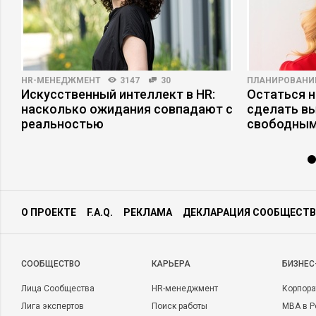
HR-МЕНЕДЖМЕНТ
3147
30
ПЛАНИРОВАНИ
Искусственный интеллект в HR:
Остаться н
насколько ожидания совпадают с
сделать в
реальностью
свободным
О ПРОЕКТЕ
F.A.Q.
РЕКЛАМА
ДЕКЛАРАЦИЯ СООБЩЕСТВ
CООБЩЕСТВО
КАРЬЕРА
БИЗНЕС
Лица Сообщества
HR-менеджмент
Корпора
Лига экспертов
Поиск работы
MBA в Р