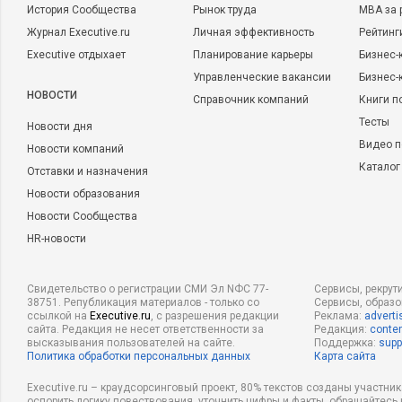
История Сообщества
Рынок труда
MBA за 
Журнал Executive.ru
Личная эффективность
Рейтинг
Executive отдыхает
Планирование карьеры
Бизнес-
Управленческие вакансии
Бизнес-
НОВОСТИ
Справочник компаний
Книги п
Тесты
Новости дня
Видео п
Новости компаний
Каталог
Отставки и назначения
Новости образования
Новости Сообщества
HR-новости
Свидетельство о регистрации СМИ Эл NФС 77-
Сервисы, рекрут
38751. Републикация материалов - только со
Сервисы, образ
ссылкой на
Executive.ru
, с разрешения редакции
Реклама:
adverti
сайта. Редакция не несет ответственности за
Редакция:
conten
высказывания пользователей на сайте.
Поддержка:
supp
Политика обработки персональных данных
Карта сайта
Executive.ru – краудсорсинговый проект, 80% текстов созданы участни
оспорить логику повествования, уточнить цифры и факты, обращайтесь 