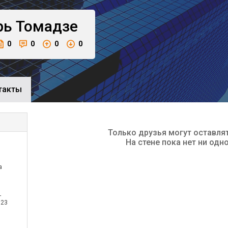
рь
Томадзе
0
0
0
0
такты
Только друзья могут оставля
На стене пока нет ни одн
а
-
 23