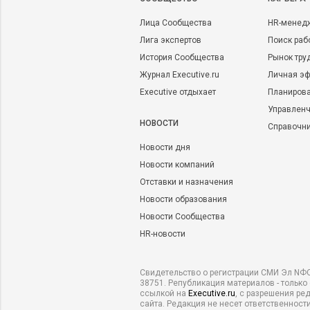
Лица Сообщества
HR-менед
Лига экспертов
Поиск раб
История Сообщества
Рынок тру
Журнал Executive.ru
Личная эф
Executive отдыхает
Планирова
Управленч
НОВОСТИ
Справочн
Новости дня
Новости компаний
Отставки и назначения
Новости образования
Новости Сообщества
HR-новости
Свидетельство о регистрации СМИ Эл NФС
38751. Републикация материалов - только
ссылкой на
Executive.ru
, с разрешения ре
сайта. Редакция не несет ответственности