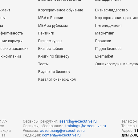
жмент
Корпоративное обучение
Бизнес-лидерство
оты
MBA в России
Корпоративная практик
да
MBA за рубежом
IT-менеджмент
фективность
Рейтинги
Маркетинг
ние карьеры
Бизнес-курсы
Продажи
еские вакансии
Бизнес-кейсы
IT для бизнеса
ик компаний
Книги по бизнесу
Exemarket
Тесты
Энциклопедия менедж
Видео по бизнесу
Каталог бизнес-школ
 77-
Сервисы, рекрутинг:
search@e-xecutive.ru
Телефон 
 со
Сервисы, образование:
trainings@e-xecutive.ru
Телефон 
дакции
Реклама:
advertising@e-xecutive.ru
Адрес:
1
 за
Редакция:
content@e-xecutive.ru
дом 2-38,