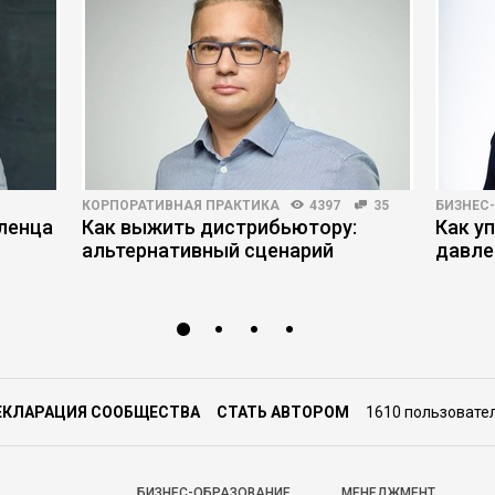
КОРПОРАТИВНАЯ ПРАКТИКА
4397
35
БИЗНЕС
вленца
Как выжить дистрибьютору:
Как у
альтернативный сценарий
давле
ЕКЛАРАЦИЯ СООБЩЕСТВА
СТАТЬ АВТОРОМ
1610 пользовате
БИЗНЕС-ОБРАЗОВАНИЕ
МЕНЕДЖМЕНТ