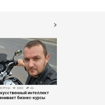
-КУРСЫ
3003
46
КОРПОРАТИВНАЯ ПРАКТИКА
скусственный интеллект
Проектный менедже
енивает бизнес-курсы
оператор нейросете
политический архит