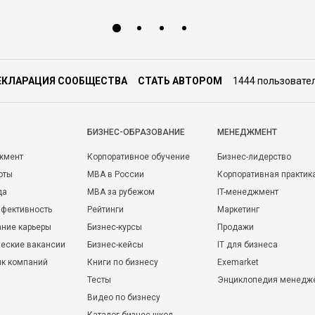
ЕКЛАРАЦИЯ СООБЩЕСТВА
СТАТЬ АВТОРОМ
1444 пользовате
БИЗНЕС-ОБРАЗОВАНИЕ
МЕНЕДЖМЕНТ
жмент
Корпоративное обучение
Бизнес-лидерство
оты
MBA в России
Корпоративная практик
да
MBA за рубежом
IT-менеджмент
фективность
Рейтинги
Маркетинг
ние карьеры
Бизнес-курсы
Продажи
еские вакансии
Бизнес-кейсы
IT для бизнеса
ик компаний
Книги по бизнесу
Exemarket
Тесты
Энциклопедия менедж
Видео по бизнесу