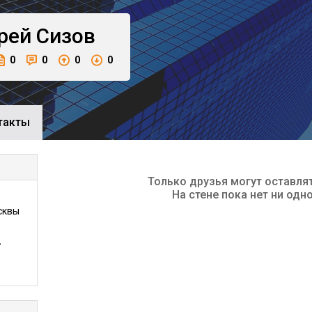
рей
Сизов
0
0
0
0
такты
Только друзья могут оставля
На стене пока нет ни одн
сквы
•