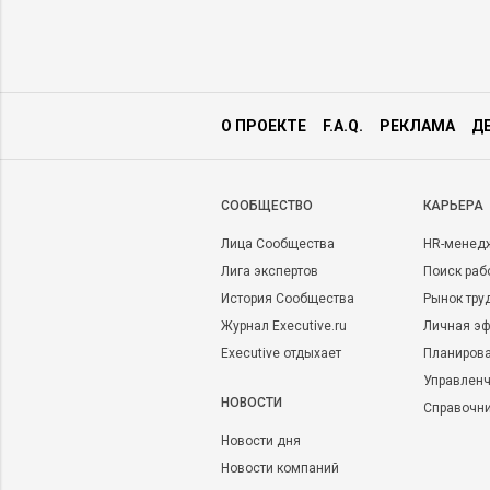
О ПРОЕКТЕ
F.A.Q.
РЕКЛАМА
Д
CООБЩЕСТВО
КАРЬЕРА
Лица Сообщества
HR-менед
Лига экспертов
Поиск раб
История Сообщества
Рынок тру
Журнал Executive.ru
Личная эф
Executive отдыхает
Планирова
Управленч
НОВОСТИ
Справочн
Новости дня
Новости компаний