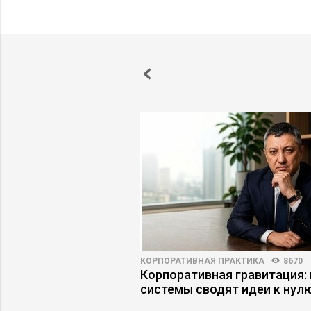
НОСТИ
6147
166
КОРПОРАТИВНАЯ ПРАКТИКА
8670
енный интеллект
Корпоративная гравитация: 
 работу эксперта
системы сводят идеи к нул