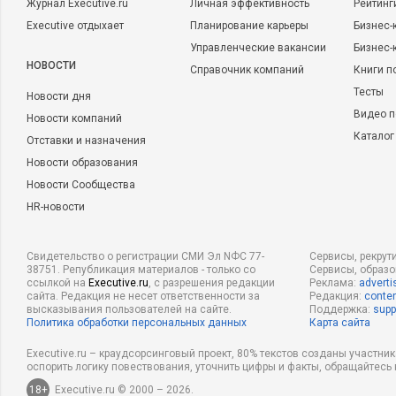
Журнал Executive.ru
Личная эффективность
Рейтинг
Executive отдыхает
Планирование карьеры
Бизнес-
Управленческие вакансии
Бизнес-
НОВОСТИ
Справочник компаний
Книги п
Тесты
Новости дня
Видео п
Новости компаний
Каталог
Отставки и назначения
Новости образования
Новости Сообщества
HR-новости
Свидетельство о регистрации СМИ Эл NФС 77-
Сервисы, рекрут
38751. Републикация материалов - только со
Сервисы, образ
ссылкой на
Executive.ru
, с разрешения редакции
Реклама:
adverti
сайта. Редакция не несет ответственности за
Редакция:
conten
высказывания пользователей на сайте.
Поддержка:
supp
Политика обработки персональных данных
Карта сайта
Executive.ru – краудсорсинговый проект, 80% текстов созданы участни
оспорить логику повествования, уточнить цифры и факты, обращайтесь 
18+
Executive.ru © 2000 – 2026.