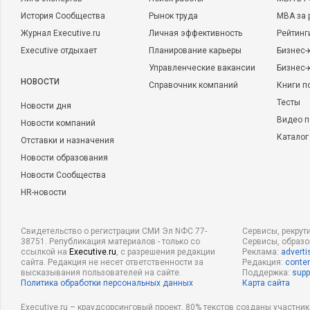
История Сообщества
Рынок труда
MBA за 
Журнал Executive.ru
Личная эффективность
Рейтинг
Executive отдыхает
Планирование карьеры
Бизнес-
Управленческие вакансии
Бизнес-
НОВОСТИ
Справочник компаний
Книги п
Тесты
Новости дня
Видео п
Новости компаний
Каталог
Отставки и назначения
Новости образования
Новости Сообщества
HR-новости
Свидетельство о регистрации СМИ Эл NФС 77-
Сервисы, рекрут
38751. Републикация материалов - только со
Сервисы, образ
ссылкой на
Executive.ru
, с разрешения редакции
Реклама:
adverti
сайта. Редакция не несет ответственности за
Редакция:
conten
высказывания пользователей на сайте.
Поддержка:
supp
Политика обработки персональных данных
Карта сайта
Executive.ru – краудсорсинговый проект, 80% текстов созданы участни