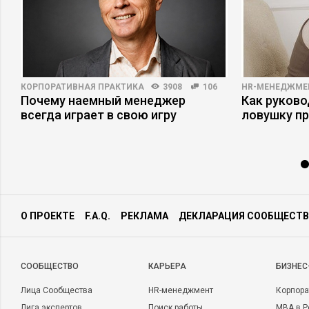
КОРПОРАТИВНАЯ ПРАКТИКА
3908
106
HR-МЕНЕДЖМЕ
Почему наемный менеджер
Как руково
всегда играет в свою игру
ловушку п
О ПРОЕКТЕ
F.A.Q.
РЕКЛАМА
ДЕКЛАРАЦИЯ СООБЩЕСТВ
CООБЩЕСТВО
КАРЬЕРА
БИЗНЕС
Лица Сообщества
HR-менеджмент
Корпора
Лига экспертов
Поиск работы
MBA в Р