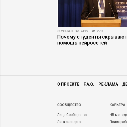
3000
23
ЖУРНАЛ
7419
273
жеру снизить риски
Почему студенты скрываю
помощь нейросетей
О ПРОЕКТЕ
F.A.Q.
РЕКЛАМА
Д
CООБЩЕСТВО
КАРЬЕРА
Лица Сообщества
HR-менед
Лига экспертов
Поиск раб