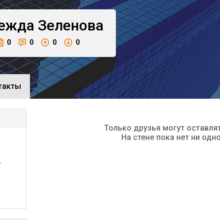
ежда
Зеленова
0
0
0
0
такты
Только друзья могут оставля
На стене пока нет ни одн
,