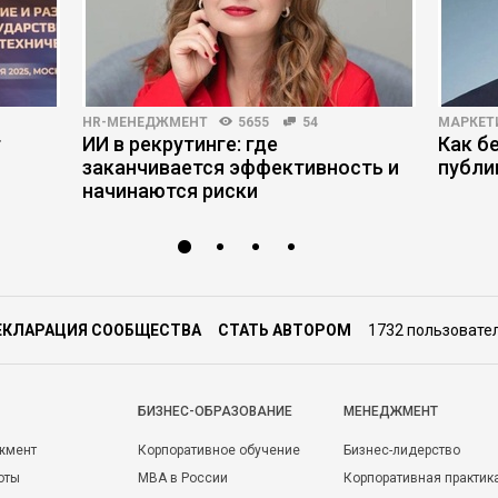
HR-МЕНЕДЖМЕНТ
5655
54
МАРКЕТ
т
ИИ в рекрутинге: где
Как б
заканчивается эффективность и
публи
начинаются риски
ЕКЛАРАЦИЯ СООБЩЕСТВА
СТАТЬ АВТОРОМ
1732 пользовате
БИЗНЕС-ОБРАЗОВАНИЕ
МЕНЕДЖМЕНТ
жмент
Корпоративное обучение
Бизнес-лидерство
оты
MBA в России
Корпоративная практик