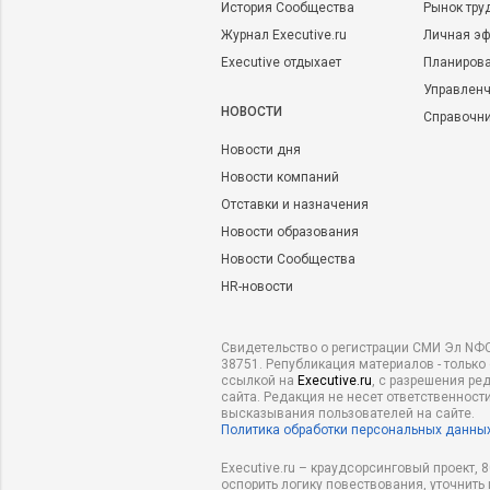
История Сообщества
Рынок тру
Журнал Executive.ru
Личная эф
Executive отдыхает
Планирова
Управленч
НОВОСТИ
Справочн
Новости дня
Новости компаний
Отставки и назначения
Новости образования
Новости Сообщества
HR-новости
Свидетельство о регистрации СМИ Эл NФС
38751. Републикация материалов - только
ссылкой на
Executive.ru
, с разрешения ре
сайта. Редакция не несет ответственности
высказывания пользователей на сайте.
Политика обработки персональных данны
Executive.ru – краудсорсинговый проект,
оспорить логику повествования, уточнить