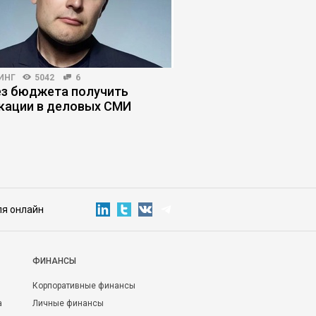
ИНГ
5042
6
ИНВЕСТИЦИИ
3250
1
ез бюджета получить
7 ошибок, из-за кот
кации в деловых СМИ
не получают инвест
ля онлайн
ФИНАНСЫ
Корпоративные финансы
а
Личные финансы