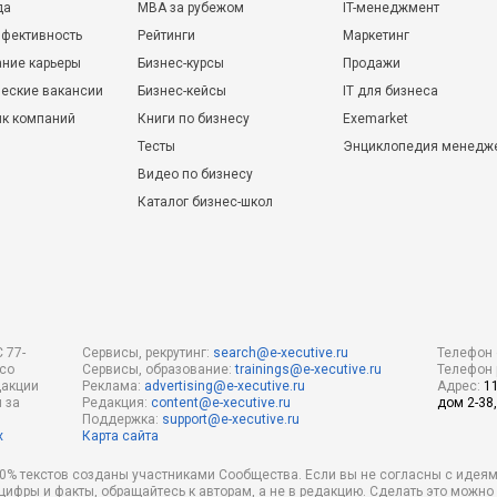
да
MBA за рубежом
IT-менеджмент
фективность
Рейтинги
Маркетинг
ние карьеры
Бизнес-курсы
Продажи
еские вакансии
Бизнес-кейсы
IT для бизнеса
ик компаний
Книги по бизнесу
Exemarket
Тесты
Энциклопедия менедж
Видео по бизнесу
Каталог бизнес-школ
 77-
Сервисы, рекрутинг:
search@e-xecutive.ru
Телефон 
 со
Сервисы, образование:
trainings@e-xecutive.ru
Телефон 
дакции
Реклама:
advertising@e-xecutive.ru
Адрес:
1
 за
Редакция:
content@e-xecutive.ru
дом 2-38,
Поддержка:
support@e-xecutive.ru
х
Карта сайта
 80% текстов созданы участниками Сообщества. Если вы не согласны с идеям
 цифры и факты, обращайтесь к авторам, а не в редакцию. Сделать это можн