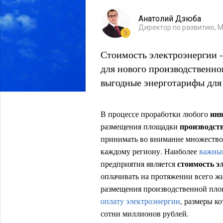
Анатолий Дзюба
Директор по развитию, 
Стоимость электроэнергии 
для нового производственно
выгодные энерготарифы дл
инв
В процессе проработки любого
производст
размещения площадки
принимать во внимание множество
каждому региону. Наиболее
важным
стоимость э
предприятия является
оплачивать на протяжении всего ж
размещения производственной пло
оплату электроэнергии
, размеры к
сотни миллионов рублей.