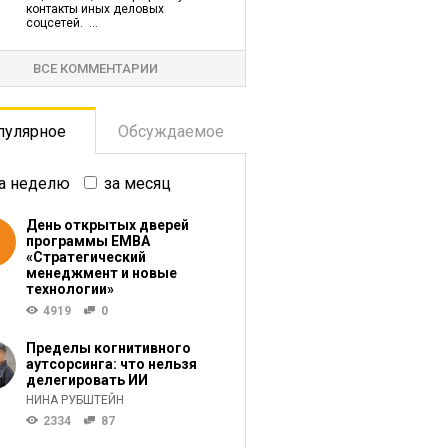
контакты иных деловых
соцсетей. ...
ВСЕ КОММЕНТАРИИ
пулярное
Обсуждаемое
а неделю
за месяц
День открытых дверей
программы ЕМВА
«Стратегический
менеджмент и новые
технологии»
4919
0
Пределы когнитивного
аутсорсинга: что нельзя
делегировать ИИ
НИНА РУБШТЕЙН
2334
87