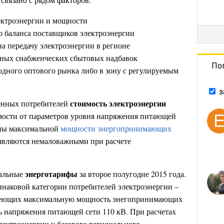
ектроэнергии и мощности
о баланса поставщиков электроэнергии
а передачу электроэнергии в регионе
ных снабженческих сбытовых надбавок
По
одного оптового рынка либо в зону с регулируемым
з
стоимость электроэнергии
енных потребителей
мости от параметров уровня напряжения питающей
ины максимальной
мощности энергопринимающих
 являются немаловажными при расчете
энерготарифы
нальные
за второе полугодие 2015 года.
наковой категории потребителей электроэнергии –
ющих максимальную мощность энегопринимающих
 напряжения питающей сети 110 кВ. При расчетах
лектроэнергии у базового регионального