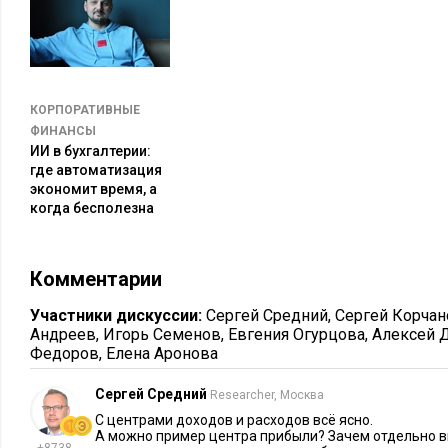
модель. Кроме того, должны быть четко определены показа
«начислено» (выполнение работ, отгрузка продукции) и «оп
расчетный счет). Следует создать специальные регламенты
бюджета – это позволит сохранить единообразие и сравнив
периодам.
КОРПОРАТИВНЫЕ
ФИНАНСЫ
Не менее важен контроль исполнения бюджетов. Он бывает 
ИИ в бухгалтерии:
где автоматизация
Предварительный – согласование заявок с целью профи
экономит время, а
когда бесполезна
расходов.
Текущий – ежедневный/еженедельный мониторинг плана
Заключительный – анализ выполнения планов после око
Комментарии
При анализе отклонений нужно выявить причины несоответ
Участники дискуссии:
Сергей Средний
,
Сергей Корчан
плановых показателей. Конечно, идея, что фактические знач
Андреев
,
Игорь Семенов
,
Евгения Огурцова
,
Алексей 
плановым – утопична. Скажем так: здесь важнее не отсутст
Федоров
,
Елена Аронова
например:
Сергей Средний
Researcher, Москва
0%-10% – нормальное отклонение;
С центрами доходов и расходов всё ясно.
А можно пример центра прибыли? Зачем отдельно 
11%-30% – отклонение сверх нормы;