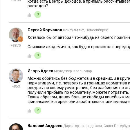
+8738
когда есть центры доходов, а прибыль рассчитывает
>31% – критическое отклонение.
расходов?
3
На практике диапазоны задаются для каждого показателя по
производства и 3% потерь могут быть критичными. При кр
Сергей Корчанов
Консультант, Новосибирск
обсуждать проблему следует на уровне выше линейного ру
Хотелось бы от автора что-нибудь из своего практич
такие показатели могут влиять на всю компанию.
+3870
Слишком академично, как будто пролистал очередн
Выводы
3
Описанный подход к организации составления бюджетов мо
Игорь Адеев
Менеджер, Краснодар
крупным и средним компаниям, но и малому бизнесу, где е
Можно обойтись без бюджетов и в средних, и в круп
подразделения, которым можно присвоить статус ЦФО, напр
нормативами, т.е. позволять в границах норматива
поддержки, отдел маркетинга. Вдвойне полезно такое бюдж
+853
ресурсы по своему усмотрению, без разбиения по ст
получили прибыль по нормативу, можете потратить,
где много центров затрат и часто возникают необоснованн
Таким образом, давая больше свободы линейным м
расходы, поскольку на ЦФО как раз делегируется функция ко
финансами, которые они зарабатывают или им выдел
2
Разумеется, если вы раньше не использовали бюджеты, пона
их разработку, внедрение и «обкатку». Лучше отнеситесь к
Валерий Андреев
Директор по продажам, Санкт-Петербур
бюджетирования как к полноценному проекту: определите це