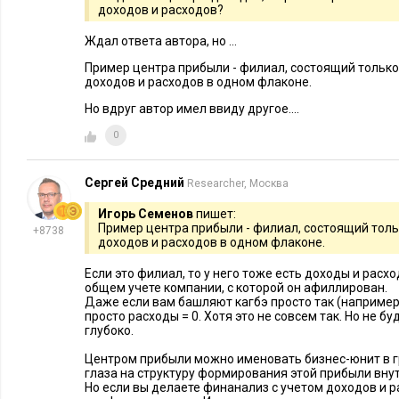
доходов и расходов?
Бюджетирование: почему
9 главных 
эволюция эффективнее
сокращени
Ждал ответа автора, но ...
революции
Пример центра прибыли - филиал, состоящий только
доходов и расходов в одном флаконе.
Но вдруг автор имел ввиду другое....
0
Сергей Средний
Researcher, Москва
Игорь Семенов
пишет:
Пример центра прибыли - филиал, состоящий толь
+8738
доходов и расходов в одном флаконе.
Если это филиал, то у него тоже есть доходы и расх
общем учете компании, с которой он афиллирован.
Даже если вам башляют кагбэ просто так (например, 
просто расходы = 0. Хотя это не совсем так. Но не 
глубоко.
Центром прибыли можно именовать бизнес-юнит в г
глаза на структуру формирования этой прибыли внут
Но если вы делаете финанализ с учетом доходов и р