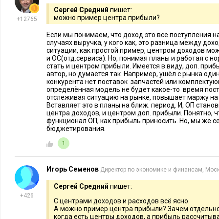
выделите ресурсы и назначьте ответственных.
Сергей Средний
пишет:
можно пример центра прибыли?
+12765
Вполне вероятно, что работники компании будут сопротив
Если мы понимаем, что доход это все поступления на
– справится с этой ситуацией поможет продуманная систем
случаях выручка, у кого как, это разница между дох
ситуации, как простой пример, центром доходов мож
зависимость премий руководителей и сотрудников ЦФО от 
и ОС(отд.сервиса). Но, понимая планы и работая с н
характеризующих качество исполнения бюджетов. Все это 
стать и центром прибыли. Имеется в виду, доп. приб
автор, но думается так. Например, ушëл с рынка один
внедрение системы бюджетирования
.
конкурента нет поставок запчастей или комплектую
определённая модель не будет какое-то время пост
Читайте также:
отслеживая ситуацию на рынке, повышает маржу на 
Вставляет это в планы на ближ. период. И, ОП стано
центра доходов, и центром доп. прибыли. Понятно, ч
функционал ОП, как прибыль приносить. Но, мы же с
бюджетирования.
1
Игорь Семенов
Директор по экономике и финансам, Мос
Сергей Средний
пишет:
+426
С центрами доходов и расходов всё ясно.
А можно пример центра прибыли? Зачем отдельн
когда есть центры доходов, а прибыль рассчитыва
КОРПОРАТИВНЫЕ ФИНАНСЫ
21152
17
КОРПОРАТИВН