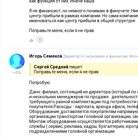
как функция от них. Иначе каша.
Я не финансист, но немного понимаю в финучете. Ни
центр прибыли в рамках компании. Но сама компани
именоваться как центр прибыли в общей структуре.
Поправьте меня, если я не прав.
0
Игорь Семенов
Директор по экономике и финансам, Мос
Сергей Средний
пишет:
Поправьте меня, если я не прав.
+426
Попробую.
Дано: филиал, состоящий из директора (который по
и нескольких менеджеров по продаже. деятельност
требующего разной комплектации под потребности 
покупателя.Расходы - зарплата, аренда офиса, телеф
Оборудование доставляется покупателям напрямую 
организации транспортом головной организации, сво
Монтаж оборудования осуществляется работниками 
службы ( сервис, реклама, кадры, бухгалтерия, юротде
подразделениями головной организации.