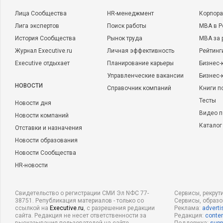
Лица Сообщества
HR-менеджмент
Корпора
Лига экспертов
Поиск работы
MBA в Р
История Сообщества
Рынок труда
MBA за 
Журнал Executive.ru
Личная эффективность
Рейтинг
Executive отдыхает
Планирование карьеры
Бизнес-
Управленческие вакансии
Бизнес-
НОВОСТИ
Справочник компаний
Книги п
Тесты
Новости дня
Видео п
Новости компаний
Каталог
Отставки и назначения
Новости образования
Новости Сообщества
HR-новости
Свидетельство о регистрации СМИ Эл NФС 77-
Сервисы, рекрут
38751. Републикация материалов - только со
Сервисы, образ
ссылкой на
Executive.ru
, с разрешения редакции
Реклама:
adverti
сайта. Редакция не несет ответственности за
Редакция:
conten