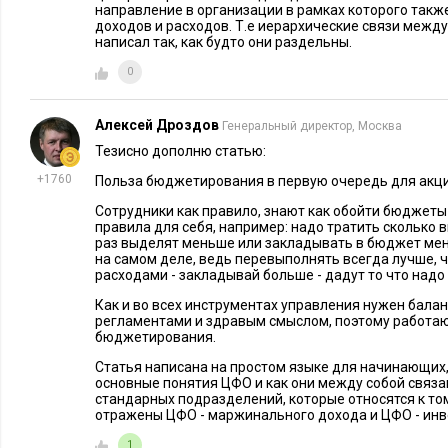
направление в организации в рамках которого такж
доходов и расходов. Т.е иерархические связи между
написал так, как будто они раздельны.
0
Алексей Дроздов
Генеральный директор, Москва
Тезисно дополню статью:
+1760
Польза бюджетирования в первую очередь для акци
Сотрудники как правило, знают как обойти бюджет
правила для себя, например: надо тратить сколько
раз выделят меньше или закладывать в бюджет ме
на самом деле, ведь перевыполнять всегда лучше, ч
расходами - закладывай больше - дадут то что надо 
Как и во всех инструментах управления нужен бала
регламентами и здравым смыслом, поэтому работа
бюджетирования.
Статья написана на простом языке для начинающих
основные понятия ЦФО и как они между собой связ
стандарных подразделений, которые относятся к то
отражены ЦФО - маржинального дохода и ЦФО - инв
1