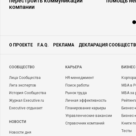
перестроить коммуникации
помощь не
компании
О ПРОЕКТЕ
F.A.Q.
РЕКЛАМА
ДЕКЛАРАЦИЯ СООБЩЕСТВ
CООБЩЕСТВО
КАРЬЕРА
БИЗНЕС
Лица Сообщества
HR-менеджмент
Корпора
Лига экспертов
Поиск работы
MBA в Р
История Сообщества
Рынок труда
MBA за 
Журнал Executive.ru
Личная эффективность
Рейтинг
Executive отдыхает
Планирование карьеры
Бизнес-
Управленческие вакансии
Бизнес-
НОВОСТИ
Справочник компаний
Книги п
Тесты
Новости дня