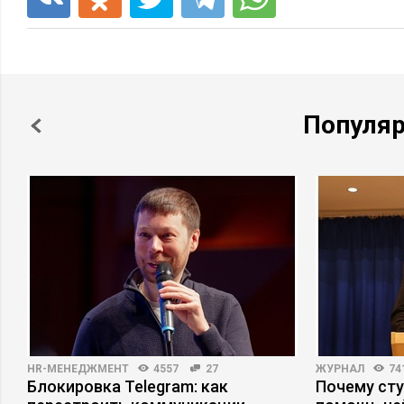
Популя
HR-МЕНЕДЖМЕНТ
4557
27
ЖУРНАЛ
74
Блокировка Telegram: как
Почему ст