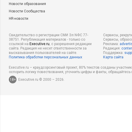
Новости образования
Новости Сообщества
HR-новости
Свидетельство о регистрации СМИ Эл NФС 77-
Сервисы, рекрут
38751. Републикация материалов - только со
Сервисы, образ
ссылкой на
Executive.ru
, с разрешения редакции
Реклама:
adverti
сайта. Редакция не несет ответственности за
Редакция:
conten
высказывания пользователей на сайте.
Поддержка:
supp
Политика обработки персональных данных
Карта сайта
Executive.ru – краудсорсинговый проект, 80% текстов созданы участни
оспорить логику повествования, уточнить цифры и факты, обращайтесь 
18+
Executive.ru © 2000 – 2026.