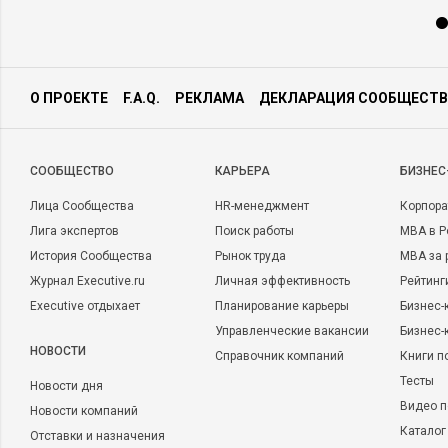
О ПРОЕКТЕ
F.A.Q.
РЕКЛАМА
ДЕКЛАРАЦИЯ СООБЩЕСТВ
CООБЩЕСТВО
КАРЬЕРА
БИЗНЕС
Лица Сообщества
HR-менеджмент
Корпора
Лига экспертов
Поиск работы
MBA в Р
История Сообщества
Рынок труда
MBA за 
Журнал Executive.ru
Личная эффективность
Рейтинг
Executive отдыхает
Планирование карьеры
Бизнес-
Управленческие вакансии
Бизнес-
НОВОСТИ
Справочник компаний
Книги п
Тесты
Новости дня
Видео п
Новости компаний
Каталог
Отставки и назначения