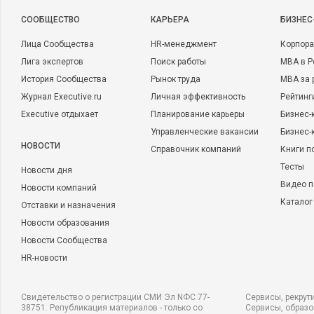
CООБЩЕСТВО
КАРЬЕРА
БИЗНЕС
Лица Сообщества
HR-менеджмент
Корпора
Лига экспертов
Поиск работы
MBA в Р
История Сообщества
Рынок труда
MBA за 
Журнал Executive.ru
Личная эффективность
Рейтинг
Executive отдыхает
Планирование карьеры
Бизнес-
Управленческие вакансии
Бизнес-
НОВОСТИ
Справочник компаний
Книги п
Тесты
Новости дня
Видео п
Новости компаний
Каталог
Отставки и назначения
Новости образования
Новости Сообщества
HR-новости
Свидетельство о регистрации СМИ Эл NФС 77-
Сервисы, рекрут
38751. Републикация материалов - только со
Сервисы, образ