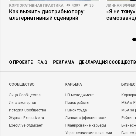
КОРПОРАТИВНАЯ ПРАКТИКА
4397
35
ЛИЧНАЯ ЭФФЕ
Как выжить дистрибьютору:
«Я не тяну
альтернативный сценарий
самозванц
О ПРОЕКТЕ
F.A.Q.
РЕКЛАМА
ДЕКЛАРАЦИЯ СООБЩЕСТВ
CООБЩЕСТВО
КАРЬЕРА
БИЗНЕС
Лица Сообщества
HR-менеджмент
Корпора
Лига экспертов
Поиск работы
MBA в Р
История Сообщества
Рынок труда
MBA за 
Журнал Executive.ru
Личная эффективность
Рейтинг
Executive отдыхает
Планирование карьеры
Бизнес-
Управленческие вакансии
Бизнес-