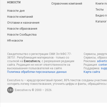
НОВОСТИ
Справочник компаний
Книги п
Тесты
Новости дня
Видео п
Новости компаний
Каталог
Отставки и назначения
Новости образования
Новости Сообщества
HR-новости
Свидетельство о регистрации СМИ Эл NФС 77-
Сервисы, рекрут
38751. Републикация материалов - только со
Сервисы, образ
ссылкой на
Executive.ru
, с разрешения редакции
Реклама:
adverti
сайта. Редакция не несет ответственности за
Редакция:
conten
высказывания пользователей на сайте.
Поддержка:
supp
Политика обработки персональных данных
Карта сайта
Executive.ru – краудсорсинговый проект, 80% текстов созданы участни
оспорить логику повествования, уточнить цифры и факты, обращайтесь 
18+
Executive.ru © 2000 – 2026.