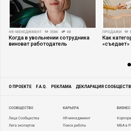
HR-МЕНЕДЖМЕНТ
3586
48
ПРОДАЖИ
Когда в увольнении сотрудника
Как катег
а
виноват работодатель
«съедает»
О ПРОЕКТЕ
F.A.Q.
РЕКЛАМА
ДЕКЛАРАЦИЯ СООБЩЕСТВ
CООБЩЕСТВО
КАРЬЕРА
БИЗНЕС
Лица Сообщества
HR-менеджмент
Корпора
Лига экспертов
Поиск работы
MBA в Р