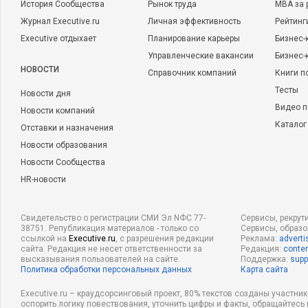
История Сообщества
Рынок труда
MBA за 
Журнал Executive.ru
Личная эффективность
Рейтинг
Executive отдыхает
Планирование карьеры
Бизнес-
Управленческие вакансии
Бизнес-
НОВОСТИ
Справочник компаний
Книги п
Тесты
Новости дня
Видео п
Новости компаний
Каталог
Отставки и назначения
Новости образования
Новости Сообщества
HR-новости
Свидетельство о регистрации СМИ Эл NФС 77-
Сервисы, рекрут
38751. Републикация материалов - только со
Сервисы, образ
ссылкой на
Executive.ru
, с разрешения редакции
Реклама:
adverti
сайта. Редакция не несет ответственности за
Редакция:
conten
высказывания пользователей на сайте.
Поддержка:
supp
Политика обработки персональных данных
Карта сайта
Executive.ru – краудсорсинговый проект, 80% текстов созданы участни
оспорить логику повествования, уточнить цифры и факты, обращайтесь 