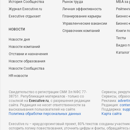
История Сообщества
Рынок труда
MBA за 
Журнал Executive.ru
Личная эффективность
Рейтинг
Executive отдыхает
Планирование карьеры
Бизнес-
Управленческие вакансии
Бизнес-
НОВОСТИ
Справочник компаний
Книги п
Тесты
Новости дня
Видео п
Новости компаний
Каталог
Отставки и назначения
Новости образования
Новости Сообщества
HR-новости
Свидетельство о регистрации СМИ Эл NФС 77-
Сервисы, рекрут
38751. Републикация материалов - только со
Сервисы, образ
ссылкой на
Executive.ru
, с разрешения редакции
Реклама:
adverti
сайта. Редакция не несет ответственности за
Редакция:
conten
высказывания пользователей на сайте.
Поддержка:
supp
Политика обработки персональных данных
Карта сайта
Executive.ru – краудсорсинговый проект, 80% текстов созданы участни
оспорить логику повествования, уточнить цифры и факты, обращайтесь 