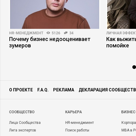
HR-МЕНЕДЖМЕНТ
5126
34
ЛИЧНАЯ ЭФФЕ
Почему бизнес недооценивает
Как выжит
зумеров
помойке
О ПРОЕКТЕ
F.A.Q.
РЕКЛАМА
ДЕКЛАРАЦИЯ СООБЩЕСТВ
CООБЩЕСТВО
КАРЬЕРА
БИЗНЕС
Лица Сообщества
HR-менеджмент
Корпора
Лига экспертов
Поиск работы
MBA в Р