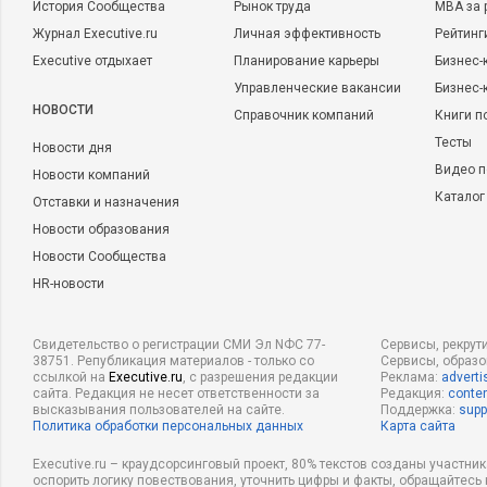
История Сообщества
Рынок труда
MBA за 
Журнал Executive.ru
Личная эффективность
Рейтинг
Executive отдыхает
Планирование карьеры
Бизнес-
Управленческие вакансии
Бизнес-
НОВОСТИ
Справочник компаний
Книги п
Тесты
Новости дня
Видео п
Новости компаний
Каталог
Отставки и назначения
Новости образования
Новости Сообщества
HR-новости
Свидетельство о регистрации СМИ Эл NФС 77-
Сервисы, рекрут
38751. Републикация материалов - только со
Сервисы, образ
ссылкой на
Executive.ru
, с разрешения редакции
Реклама:
adverti
сайта. Редакция не несет ответственности за
Редакция:
conten
высказывания пользователей на сайте.
Поддержка:
supp
Политика обработки персональных данных
Карта сайта
Executive.ru – краудсорсинговый проект, 80% текстов созданы участни
оспорить логику повествования, уточнить цифры и факты, обращайтесь 