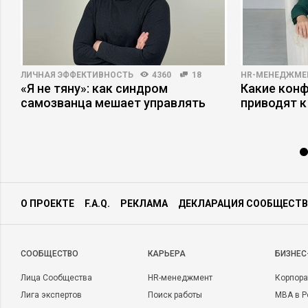
ЛИЧНАЯ ЭФФЕКТИВНОСТЬ
4360
18
HR-МЕНЕДЖМЕ
«Я не тяну»: как синдром
Какие кон
самозванца мешает управлять
приводят к
О ПРОЕКТЕ
F.A.Q.
РЕКЛАМА
ДЕКЛАРАЦИЯ СООБЩЕСТВ
CООБЩЕСТВО
КАРЬЕРА
БИЗНЕС
Лица Сообщества
HR-менеджмент
Корпора
Лига экспертов
Поиск работы
MBA в Р