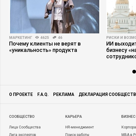
МАРКЕТИНГ
4625
46
РИСКИ И ВОЗ
Почему клиенты не верят в
ИИ выходит
«уникальность» продукта
бизнесу «
сотрудник
О ПРОЕКТЕ
F.A.Q.
РЕКЛАМА
ДЕКЛАРАЦИЯ СООБЩЕСТВ
CООБЩЕСТВО
КАРЬЕРА
БИЗНЕС
Лица Сообщества
HR-менеджмент
Корпора
Лига экспертов
Поиск работы
MBA в Р