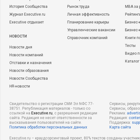
История Сообщества
Рынок труда
MBA за 
Журнал Executive.ru
Личная эффективность
Рейтинг
Executive отдыхает
Планирование карьеры
Бизнес-
Управленческие вакансии
Бизнес-
НОВОСТИ
Справочник компаний
Книги п
Тесты
Новости дня
Видео п
Новости компаний
Каталог
Отставки и назначения
Новости образования
Новости Сообщества
HR-новости
Свидетельство о регистрации СМИ Эл NФС 77-
Сервисы, рекрут
38751. Републикация материалов - только со
Сервисы, образ
ссылкой на
Executive.ru
, с разрешения редакции
Реклама:
adverti
сайта. Редакция не несет ответственности за
Редакция:
conten
высказывания пользователей на сайте.
Поддержка:
supp
Политика обработки персональных данных
Карта сайта
Executive.ru – краудсорсинговый проект, 80% текстов созданы участни