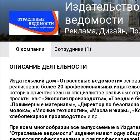
Издательство
ведомости
Реклама, Дизайн, П
О компании
Сотрудники (1)
ОПИСАНИЕ ДЕЯТЕЛЬНОСТИ
Издательский дом
«Отраслевые ведомости»
основан
реализовано
более 20 профессиональных издательс
которых ориентирован на специалистов различных отр
проекты, как:
«Экология
производства», «Твердые б
«Полимерные материалы», «Директор по безопасно
молока», «Мясные технологии», «Масла и жиры», «К
хлебопекарное производство»
и др.
При всем многообразии все выпускаемые в Издат
"Отраслевые ведомости" издания имеют одну общую
делаются профессионалами и для профессионалов