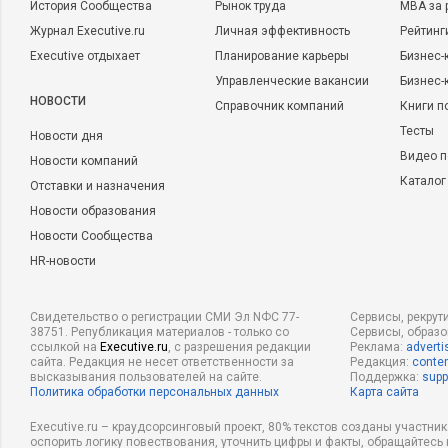
История Сообщества
Рынок труда
MBA за 
Журнал Executive.ru
Личная эффективность
Рейтинг
Executive отдыхает
Планирование карьеры
Бизнес-
Управленческие вакансии
Бизнес-
НОВОСТИ
Справочник компаний
Книги п
Тесты
Новости дня
Видео п
Новости компаний
Каталог
Отставки и назначения
Новости образования
Новости Сообщества
HR-новости
Свидетельство о регистрации СМИ Эл NФС 77-
Сервисы, рекрут
38751. Републикация материалов - только со
Сервисы, образ
ссылкой на
Executive.ru
, с разрешения редакции
Реклама:
adverti
сайта. Редакция не несет ответственности за
Редакция:
conten
высказывания пользователей на сайте.
Поддержка:
supp
Политика обработки персональных данных
Карта сайта
Executive.ru – краудсорсинговый проект, 80% текстов созданы участни
оспорить логику повествования, уточнить цифры и факты, обращайтесь 