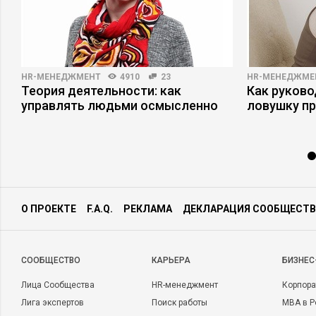
HR-МЕНЕДЖМЕНТ
4910
23
HR-МЕНЕДЖМЕ
Теория деятельности: как
Как руково
управлять людьми осмысленно
ловушку п
О ПРОЕКТЕ
F.A.Q.
РЕКЛАМА
ДЕКЛАРАЦИЯ СООБЩЕСТВ
CООБЩЕСТВО
КАРЬЕРА
БИЗНЕС
Лица Сообщества
HR-менеджмент
Корпора
Лига экспертов
Поиск работы
MBA в Р