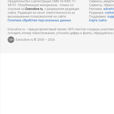
Свидетельство о регистрации СМИ Эл NФС 77-
Сервисы, рекрут
38751. Републикация материалов - только со
Сервисы, образ
ссылкой на
Executive.ru
, с разрешения редакции
Реклама:
adverti
сайта. Редакция не несет ответственности за
Редакция:
conten
высказывания пользователей на сайте.
Поддержка:
supp
Политика обработки персональных данных
Карта сайта
Executive.ru – краудсорсинговый проект, 80% текстов созданы участни
оспорить логику повествования, уточнить цифры и факты, обращайтесь 
18+
Executive.ru © 2000 – 2026.